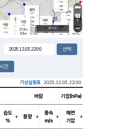
-
℃
강림
-
m/s
원주
-
흥천
mm
26.5
℃
문막
0.5
m/s
28.8
℃
-
-
℃
mm
+
4.2
설봉
m/s
-
℃
여주
-
m/s
이천
-
mm
-
m/s
-
마장
mm
신림
-
부론
-
귀래
−
℃
mm
-
20 km
℃
27.6
℃
-
m/s
-
-
m/s
℃
-
0.3
m/s
℃
-
-
27.7
mm
℃
-
℃
mm
-
m/s
-
-
mm
m/s
-
3.2
m/s
m/s
-
mm
-
백운
mm
-
-
mm
mm
백암
장호원
27.4
℃
2.1
m/s
-
℃
-
엄정
℃
0.5
mm
-
m/s
-
m/s
노은
-
mm
-
-
mm
℃
개
2시간
-
m/s
-
℃
-
mm
-
℃
m/s
-
/s
mm
m
기상실황표
2025.12.03.22:00
바람
기압(hPa)
습도
풍속
해면
풍향
%
m/s
기압