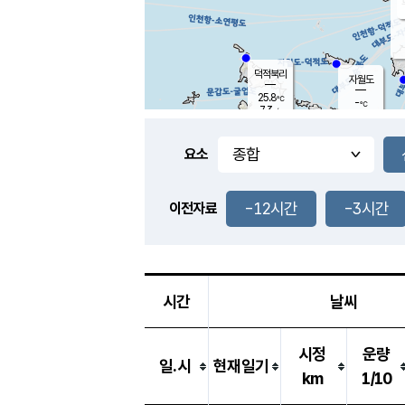
덕적북리
자월도
25.8
℃
-
℃
7.3
m/s
-
m/s
-
mm
-
mm
요소
풍도
-
℃
덕적지도
-
m/s
-
-12시간
-3시간
mm
이전자료
-
℃
대
-
m/s
-
mm
-
℃
-
m/s
-
mm
시간
날씨
시정
운량
일.시
현재일기
km
1/10