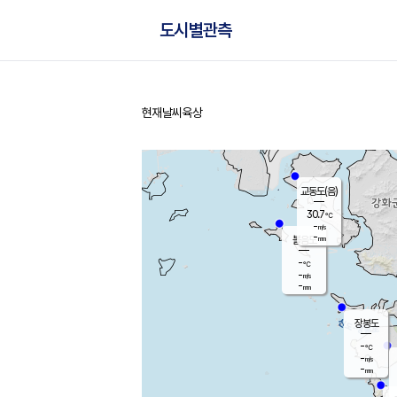
도시별관측
현재날씨
육상
홈
교동도(음)
30.7
℃
-
m/s
-
mm
볼음도
대연평
-
℃
-
m/s
-
℃
-
mm
-
m/s
-
mm
장봉도
-
℃
-
m/s
-
mm