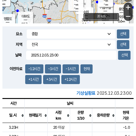
-
-
m/s
℃
-
-
-
mm
-
℃
mm
+
m/s
기흥구갈
-
-
m/s
mm
용인
-
수원
mm
−
31.0
℃
대부도
20 km
29.5
℃
영흥도
0.6
31.3
m/s
℃
0.6
m/s
-
mm
1.1
28.7
m/s
-
℃
mm
31.1
℃
-
오산
1.2
mm
m/s
3.6
m/s
-
mm
요소
-
mm
향남
28.5
℃
0.2
m/s
31.7
-
지역
℃
운평
mm
송탄
0.1
℃
m/s
-
s
mm
28.4
보
℃
날짜
32.3
℃
0.9
m/s
산
1.1
m/s
-
25.
mm
-
mm
0.0
℃
이전자료
-12시간
-3시간
-1시간
현재
-
m
/s
+1시간
+3시간
+12시간
기상실황표
2025.12.03.23:00
시간
날씨
시정
운량
현재
일.시
현재일기
중하운량
km
1/10
기온
도시별 기상실황표로 지점, 날씨, 기온, 강수, 바람, 기압등을 안내한 표입
3.23H
20 이상
-1.0