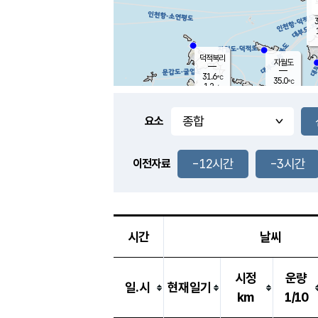
3
덕적북리
자월도
31.6
℃
35.0
℃
1.2
m/s
1.7
m/s
-
mm
-
mm
요소
풍도
30.9
덕적지도
1.8
m/
-
-12시간
-3시간
mm
이전자료
29.7
℃
대
3.7
m/s
-
mm
33.2
0.8
m
-
mm
시간
날씨
시정
운량
일.시
현재일기
km
1/10