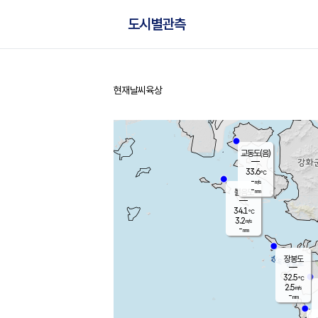
도시별관측
현재날씨
육상
홈
교동도(음)
33.6
℃
-
m/s
-
mm
볼음도
대연평
34.1
℃
3.2
m/s
34.1
℃
-
mm
1.4
m/s
-
mm
장봉도
32.5
℃
2.5
m/s
-
mm