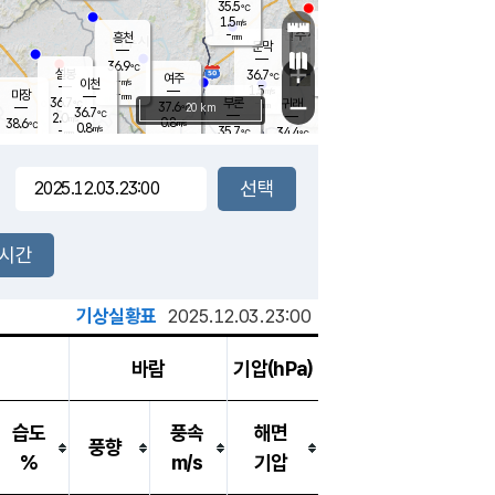
35.5
℃
강림
1.5
m/s
원주
-
흥천
mm
35.8
℃
문막
1.6
m/s
37.3
℃
36.9
-
℃
mm
+
2
설봉
m/s
36.7
℃
여주
-
m/s
이천
-
mm
1.5
m/s
-
마장
mm
신림
36.7
부론
-
귀래
−
℃
mm
37.6
20 km
℃
36.7
℃
2.0
m/s
0.8
38.6
m/s
℃
35.4
0.8
m/s
℃
-
35.7
34.4
mm
℃
-
℃
mm
1.2
m/s
-
1.1
mm
m/s
1.3
2.9
m/s
m/s
-
mm
-
백운
mm
-
-
mm
mm
백암
장호원
36.4
℃
1.2
m/s
35.8
℃
37.2
엄정
℃
-
mm
1.8
m/s
1.6
m/s
노은
-
mm
-
36.6
mm
℃
개
2시간
1.4
m/s
37.0
℃
-
mm
8
0.8
℃
m/s
-
m/s
mm
m
기상실황표
2025.12.03.23:00
바람
기압(hPa)
습도
풍속
해면
풍향
%
m/s
기압