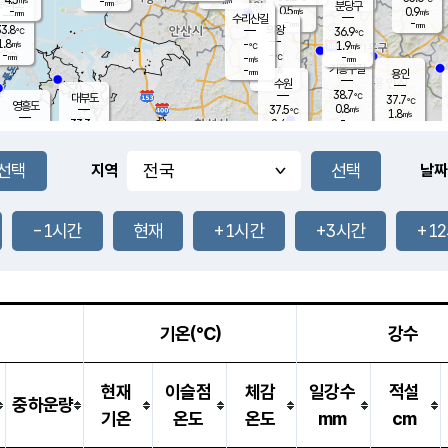
-
-
mm
무의도
mm
mm
분당구
0.5
-
0.9
m/s
m/s
mm
수리산길
-
-
mm
mm
3.8
의왕
36.9
℃
℃
1.8
-
m/s
1.9
m/s
℃
-
-
-
mm
-
℃
mm
m/s
기흥구갈
-
-
m/s
mm
용인
-
수원
mm
38.7
℃
대부도
37.7
℃
영흥도
0.8
37.5
m/s
℃
1.8
m/s
-
mm
2.4
33.3
m/s
-
℃
mm
34.9
℃
-
오산
3.0
mm
m/s
3.1
m/s
-
mm
-
mm
향남
37.0
℃
지역
날짜
1.2
m/s
37.2
-
℃
운평
mm
송탄
2.4
℃
m/s
-
s
mm
34.5
보
℃
37.3
-1시간
현재
+1시간
+3시간
+1
℃
3.7
m/s
산
1.8
m/s
-
34.
mm
-
mm
1.2
℃
-
m
/s
기온(℃)
강수
현재
이슬점
체감
일강수
적설
중하운량
기온
온도
온도
mm
cm