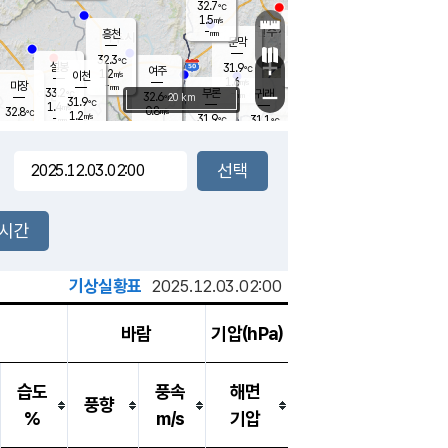
32.7
℃
강림
1.5
m/s
원주
-
흥천
mm
32.1
℃
문막
1.4
m/s
32.2
℃
32.3
-
℃
mm
+
1.4
설봉
m/s
31.9
℃
여주
1.2
m/s
이천
-
mm
1.6
m/s
-
마장
mm
신림
33.2
부론
-
귀래
−
℃
mm
32.6
20 km
℃
31.9
℃
1.4
m/s
0.8
32.8
m/s
℃
31.9
1.2
m/s
℃
-
31.9
31.1
mm
℃
-
℃
mm
1.7
m/s
-
1.4
mm
m/s
0.5
1.3
m/s
m/s
-
mm
-
백운
mm
-
-
mm
mm
백암
장호원
32.2
℃
2.0
m/s
31.8
℃
32.1
엄정
℃
-
mm
2.2
m/s
1.5
m/s
노은
-
mm
-
32.3
mm
℃
개
2시간
0.9
m/s
31.6
℃
-
mm
8
1.8
℃
m/s
-
m/s
mm
m
기상실황표
2025.12.03.02:00
바람
기압(hPa)
습도
풍속
해면
풍향
%
m/s
기압