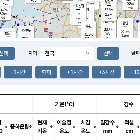
-
-
mm
무의도
mm
mm
분당구
1.4
-
0.8
m/s
m/s
mm
수리산길
-
-
mm
mm
2.7
의왕
33.8
℃
℃
2.0
-
m/s
2.2
m/s
℃
-
-
-
mm
-
℃
mm
m/s
기흥구갈
-
-
m/s
mm
용인
-
수원
mm
33.3
℃
대부도
33.3
℃
영흥도
0.8
31.8
m/s
℃
1.6
m/s
-
mm
2.3
32.1
m/s
-
℃
mm
31.4
℃
-
오산
2.4
mm
m/s
2.1
m/s
-
mm
-
mm
향남
32.7
℃
지역
날짜
2.1
m/s
32.1
-
℃
운평
mm
송탄
2.1
℃
m/s
-
s
mm
32.3
보
℃
33.7
-1시간
현재
+1시간
+3시간
+1
℃
2.8
m/s
산
1.4
m/s
-
30.
mm
-
mm
0.7
℃
-
m
/s
기온(℃)
강수
량
현재
이슬점
체감
일강수
적설
중하운량
0
기온
온도
온도
mm
cm