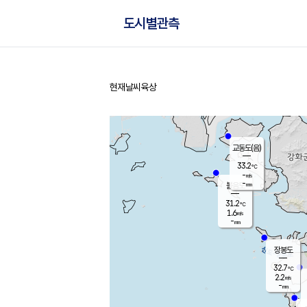
도시별관측
현재날씨
육상
홈
교동도(음)
33.2
℃
-
m/s
-
mm
볼음도
대연평
31.2
℃
1.6
m/s
32.2
℃
-
mm
1.7
m/s
-
mm
장봉도
32.7
℃
2.2
m/s
-
mm