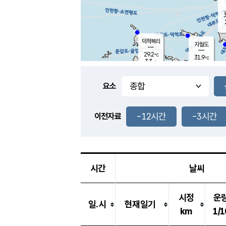
3
덕적북리
자월도
29.2
℃
31.9
℃
3.3
m/s
1.3
m/s
-
mm
-
mm
요소
풍도
29.9
덕적지도
1.0
m/
-
-12시간
-3시간
mm
이전자료
28.0
℃
대
2.9
m/s
-
mm
30.6
0.7
m
-
mm
시간
날씨
시정
운
일.시
현재일기
km
1/1