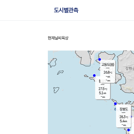
도시별관측
현재날씨
육상
홈
교동도(음)
26.8
℃
-
m/s
-
mm
볼음도
대연평
27.5
℃
5.1
m/s
28.7
℃
-
mm
1.2
m/s
-
mm
장봉도
28.3
℃
5.4
m/s
-
mm