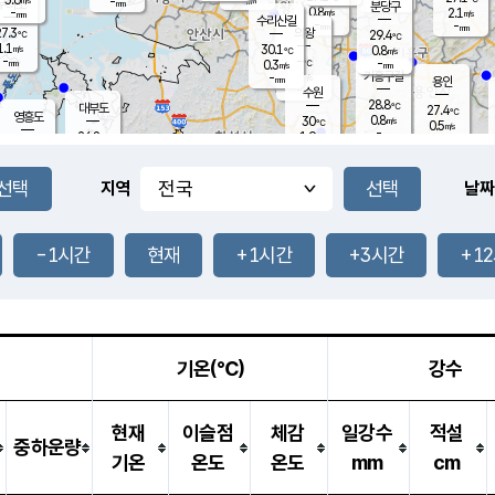
-
-
mm
무의도
mm
mm
분당구
0.8
-
2.1
m/s
m/s
mm
수리산길
-
-
mm
mm
7.3
의왕
29.4
℃
℃
1.1
30.1
m/s
0.8
m/s
℃
-
-
-
mm
0.3
℃
mm
m/s
기흥구갈
-
-
m/s
mm
용인
-
수원
mm
28.8
℃
대부도
27.4
℃
영흥도
0.8
30
m/s
℃
0.5
m/s
-
mm
1.9
26.8
m/s
-
℃
mm
28.9
℃
-
오산
0.4
mm
m/s
2.6
m/s
-
mm
-
mm
향남
28.0
℃
지역
날짜
0.9
m/s
30.0
-
℃
운평
mm
송탄
-
℃
m/s
-
s
mm
27.8
보
℃
29.2
-1시간
현재
+1시간
+3시간
+1
℃
1.5
m/s
산
0.6
m/s
-
25.
mm
-
mm
0.3
℃
-
m
/s
기온(℃)
강수
현재
이슬점
체감
일강수
적설
중하운량
기온
온도
온도
mm
cm