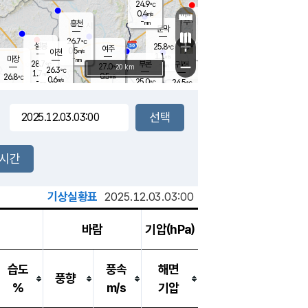
24.9
℃
강림
0.4
m/s
원주
-
흥천
mm
22.2
℃
문막
0.1
m/s
27.7
℃
26.7
-
℃
mm
+
0.7
설봉
m/s
25.8
℃
여주
0.5
m/s
이천
-
mm
1.1
m/s
-
마장
mm
신림
28.7
부론
-
귀래
−
℃
mm
27.0
20 km
℃
26.3
℃
1.7
m/s
0.5
26.8
m/s
℃
22.6
0.6
m/s
℃
-
25.0
24.5
mm
℃
-
℃
mm
0.2
m/s
-
0.7
mm
m/s
1.9
0.2
m/s
m/s
-
mm
-
백운
mm
-
-
mm
mm
백암
장호원
23.2
℃
0.6
m/s
24.5
℃
26.0
엄정
℃
-
mm
0.0
m/s
0.7
m/s
노은
-
mm
-
25.2
mm
℃
개
2시간
0.1
m/s
24.8
℃
-
mm
4
0.5
℃
m/s
-
m/s
mm
m
기상실황표
2025.12.03.03:00
바람
기압(hPa)
습도
풍속
해면
풍향
%
m/s
기압