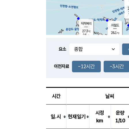
2
덕적북리
자월도
27.3
℃
28.1
℃
2.5
m/s
2.2
m/s
-
mm
-
mm
요소
풍도
28.5
덕적지도
1.1
m/
-
-12시간
-3시간
mm
이전자료
28.2
℃
대
2.0
m/s
-
mm
28.7
3.2
m
-
mm
시간
날씨
시정
운량
일.시
현재일기
km
1/10