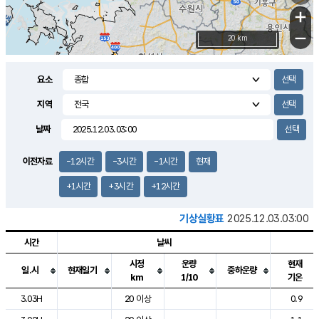
+
−
20 km
요소
지역
날짜
이전자료
-12시간
-3시간
-1시간
현재
+1시간
+3시간
+12시간
기상실황표
2025.12.03.03:00
시간
날씨
시정
운량
현재
일.시
현재일기
중하운량
km
1/10
기온
도시별 기상실황표로 지점, 날씨, 기온, 강수, 바람, 기압등을 안내한 표입
3.03H
20 이상
0.9