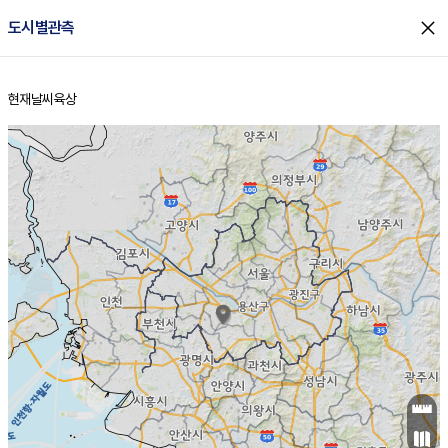
close
도시별관측
현재날씨
육상
홈