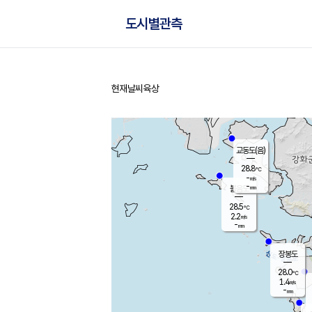
도시별관측
현재날씨
육상
홈
교동도(음)
28.8
℃
-
m/s
-
mm
볼음도
대연평
28.5
℃
2.2
m/s
29.2
℃
-
mm
2.7
m/s
-
mm
장봉도
28.0
℃
1.4
m/s
-
mm