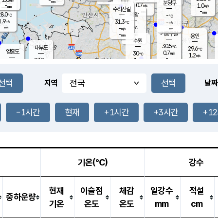
-
-
mm
무의도
mm
mm
분당구
0.7
-
1.0
m/s
m/s
mm
수리산길
-
-
mm
mm
8.0
의왕
-
℃
℃
1.9
31.3
m/s
-
m/s
℃
-
-
-
mm
-
℃
mm
m/s
기흥구갈
-
-
m/s
mm
용인
-
수원
mm
30.5
℃
대부도
29.6
℃
영흥도
0.7
30
m/s
℃
1.2
m/s
-
mm
1
27.8
m/s
-
℃
mm
27.7
℃
-
오산
1.2
mm
m/s
1.1
m/s
-
mm
-
mm
향남
30.7
℃
지역
날짜
2.1
m/s
32.0
-
℃
운평
mm
송탄
0.2
℃
m/s
-
s
mm
27.8
보
℃
32.4
-1시간
현재
+1시간
+3시간
+1
℃
1.1
m/s
산
1.5
m/s
-
26.
mm
-
mm
0.0
℃
-
m
/s
기온(℃)
강수
현재
이슬점
체감
일강수
적설
중하운량
기온
온도
온도
mm
cm