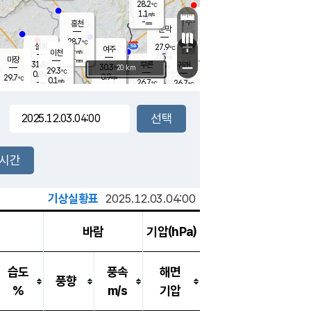
28.2
℃
강림
1.1
m/s
원주
-
흥천
mm
25.9
℃
문막
0.1
m/s
30.8
℃
28.7
-
℃
mm
+
1.4
설봉
m/s
27.9
℃
여주
-
m/s
이천
-
mm
0.5
m/s
-
마장
mm
신림
31.8
부론
-
귀래
−
℃
mm
30.3
20 km
℃
29.3
℃
0.9
m/s
0.9
29.7
m/s
℃
25.8
0.1
m/s
℃
-
26.7
26.7
mm
℃
-
℃
mm
1.2
m/s
-
0.6
mm
m/s
0.0
0.6
m/s
m/s
-
mm
-
백운
mm
-
-
mm
mm
백암
장호원
26.0
℃
0.8
m/s
26.1
℃
29.5
엄정
℃
-
mm
0.0
m/s
0.9
m/s
노은
-
mm
-
27.8
mm
℃
개
2시간
0.3
m/s
27.2
℃
-
mm
0
0.0
℃
m/s
-
m/s
mm
m
기상실황표
2025.12.03.04:00
바람
기압(hPa)
습도
풍속
해면
풍향
%
m/s
기압