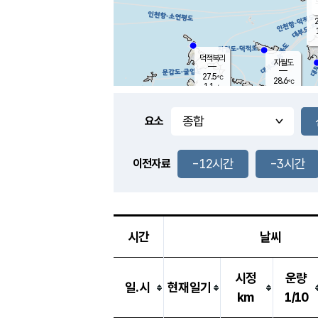
2
덕적북리
자월도
27.5
℃
28.6
℃
1.1
m/s
1.6
m/s
-
mm
-
mm
요소
풍도
29.3
덕적지도
1.1
m/
-
-12시간
-3시간
mm
이전자료
26.2
℃
대
4.0
m/s
-
mm
26.3
0.0
m
-
mm
시간
날씨
시정
운량
일.시
현재일기
km
1/10