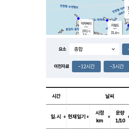
3
덕적북리
자월도
29.1
℃
31.6
℃
3.8
m/s
1.1
m/s
-
mm
-
mm
요소
풍도
29.1
덕적지도
3.1
m/
-
-12시간
-3시간
mm
이전자료
29.0
℃
대
3.1
m/s
-
mm
30.9
8.0
m
-
mm
시간
날씨
시정
운량
일.시
현재일기
km
1/10