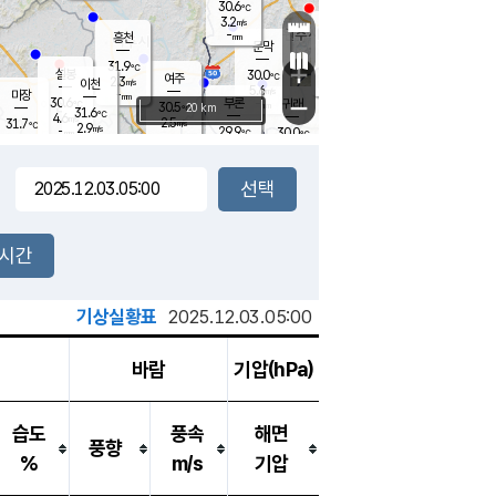
30.6
℃
강림
3.2
m/s
원주
-
흥천
mm
27.1
℃
문막
1.5
m/s
30.8
℃
31.9
-
℃
mm
+
3.1
설봉
m/s
30.0
℃
여주
2.3
m/s
이천
-
mm
5.6
m/s
-
마장
mm
신림
30.6
부론
-
귀래
−
℃
mm
30.5
20 km
℃
31.6
℃
4.6
m/s
2.5
31.7
m/s
℃
27.7
2.9
m/s
℃
-
29.9
30.0
mm
℃
-
℃
mm
2.9
m/s
-
1.9
mm
m/s
3.0
2.3
m/s
m/s
-
mm
-
백운
mm
-
-
mm
mm
백암
장호원
29.7
℃
3.6
m/s
30.3
℃
30.6
엄정
℃
-
mm
1.4
m/s
4.1
m/s
노은
-
mm
-
29.7
mm
℃
개
2시간
4.2
m/s
30.1
℃
-
mm
5
3.7
℃
m/s
-
m/s
mm
m
기상실황표
2025.12.03.05:00
바람
기압(hPa)
습도
풍속
해면
풍향
%
m/s
기압