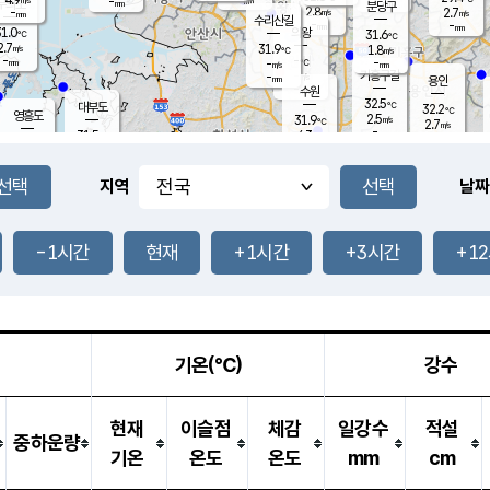
-
-
mm
무의도
mm
mm
분당구
2.8
-
2.7
m/s
m/s
mm
수리산길
-
-
mm
mm
1.0
의왕
31.6
℃
℃
2.7
31.9
m/s
1.8
m/s
℃
-
-
-
mm
-
℃
mm
m/s
기흥구갈
-
-
m/s
mm
용인
-
수원
mm
32.5
℃
대부도
32.2
℃
영흥도
2.5
31.9
m/s
℃
2.7
m/s
-
mm
4.3
31.5
m/s
-
℃
mm
31.5
℃
-
오산
4.4
mm
m/s
4.1
m/s
-
mm
-
mm
향남
30.9
℃
지역
날짜
1.9
m/s
32.1
-
℃
운평
mm
송탄
-
℃
m/s
-
s
mm
31.1
보
℃
32.3
-1시간
현재
+1시간
+3시간
+1
℃
3.8
m/s
산
2.2
m/s
-
30.
mm
-
mm
1.1
℃
-
m
/s
기온(℃)
강수
현재
이슬점
체감
일강수
적설
중하운량
기온
온도
온도
mm
cm