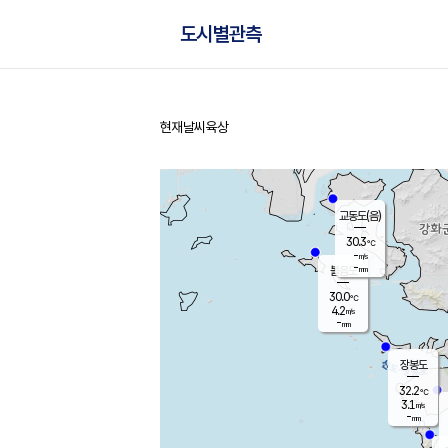
도시별관측
현재날씨
육상
홈
교동도(음)
30.3
℃
-
m/s
-
mm
볼음도
대연평
30.0
℃
4.2
m/s
30.9
℃
-
mm
1.7
m/s
-
mm
장봉도
32.2
℃
3.1
m/s
-
mm