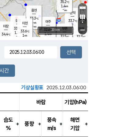
35.2
℃
강림
1.4
m/s
원주
-
흥천
mm
32.4
℃
문막
0.9
m/s
34.7
℃
33.3
-
℃
mm
+
1.5
설봉
m/s
33.7
℃
여주
-
m/s
이천
-
mm
1.2
m/s
-
마장
mm
신림
33.9
부론
-
귀래
−
℃
mm
32.6
20 km
℃
33.6
℃
1.2
m/s
1.4
34.4
m/s
℃
32.9
1
m/s
℃
-
32.5
32.3
mm
℃
-
℃
mm
1.2
m/s
-
1.8
mm
m/s
1.6
0.9
m/s
m/s
-
mm
-
백운
mm
-
-
mm
mm
백암
장호원
33.4
℃
2.6
m/s
33.1
℃
33.2
엄정
℃
-
mm
2.3
m/s
1.9
m/s
노은
-
mm
-
33.4
mm
℃
개
2시간
1.4
m/s
32.9
℃
-
mm
6
1.9
℃
m/s
-
m/s
mm
m
기상실황표
2025.12.03.06:00
바람
기압(hPa)
습도
풍속
해면
풍향
%
m/s
기압