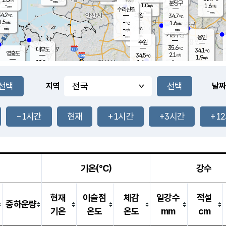
-
-
mm
무의도
mm
mm
분당구
1.0
-
1.6
m/s
m/s
mm
수리산길
-
-
mm
mm
4.2
의왕
34.7
℃
℃
1.5
-
m/s
1.6
m/s
℃
-
-
-
mm
-
℃
mm
m/s
기흥구갈
-
-
m/s
mm
용인
-
수원
mm
35.6
℃
대부도
34.1
℃
영흥도
2.1
34.5
m/s
℃
1.9
m/s
-
mm
1.6
33.2
m/s
-
℃
mm
32.2
℃
-
오산
1.8
mm
m/s
1.8
m/s
-
mm
-
mm
향남
34.0
℃
지역
날짜
1.6
m/s
33.6
-
℃
운평
mm
송탄
1.5
℃
m/s
-
s
mm
32.8
보
℃
34.3
-1시간
현재
+1시간
+3시간
+1
℃
2.7
m/s
산
1.5
m/s
-
31.
mm
-
mm
0.8
℃
-
m
/s
기온(℃)
강수
현재
이슬점
체감
일강수
적설
중하운량
기온
온도
온도
mm
cm