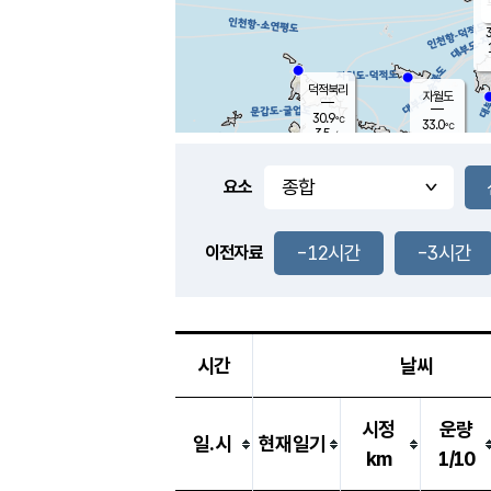
3
덕적북리
자월도
30.9
℃
33.0
℃
3.5
m/s
0.7
m/s
-
mm
-
mm
요소
풍도
30.2
덕적지도
1.6
m/
-
-12시간
-3시간
mm
이전자료
29.5
℃
대
0.7
m/s
-
mm
32.1
3.3
m
-
mm
시간
날씨
시정
운량
일.시
현재일기
km
1/10