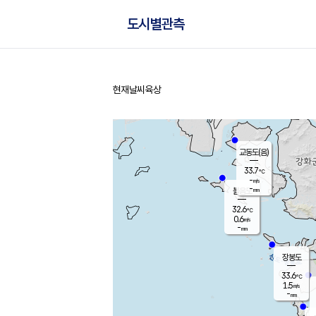
도시별관측
현재날씨
육상
홈
교동도(음)
33.7
℃
-
m/s
-
mm
볼음도
대연평
32.6
℃
0.6
m/s
33.8
℃
-
mm
1.1
m/s
-
mm
장봉도
33.6
℃
1.5
m/s
-
mm