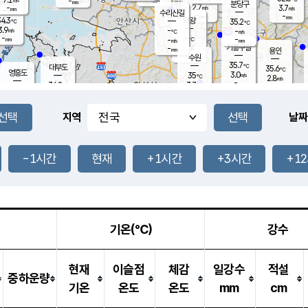
-
-
mm
무의도
mm
mm
분당구
2.7
-
3.7
m/s
m/s
mm
수리산길
-
-
mm
mm
4.3
의왕
35.2
℃
℃
3.9
-
m/s
-
m/s
℃
-
-
-
mm
-
℃
mm
m/s
기흥구갈
-
-
m/s
mm
용인
-
수원
mm
35.7
℃
대부도
35.6
℃
영흥도
3.0
35
m/s
℃
2.8
m/s
-
mm
3.7
34.8
m/s
-
℃
mm
35.7
℃
-
오산
2.3
mm
m/s
2.8
m/s
-
mm
-
mm
향남
33.4
℃
지역
날짜
2.9
m/s
-
-
℃
운평
mm
송탄
-
℃
m/s
-
s
mm
33.6
보
℃
36.9
-1시간
현재
+1시간
+3시간
+1
℃
3.0
m/s
산
2.0
m/s
-
28.
mm
-
mm
2.3
℃
-
m
/s
기온(℃)
강수
현재
이슬점
체감
일강수
적설
중하운량
기온
온도
온도
mm
cm