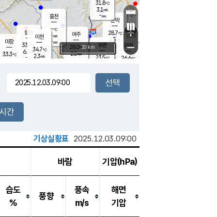
31.8
℃
강림
3.1
m/s
원주
-
흥천
mm
28.2
℃
문막
2.5
m/s
33.5
℃
-
-
℃
mm
+
5.5
설봉
m/s
28.7
℃
여주
-
m/s
이천
-
mm
3.5
m/s
-
마장
mm
신림
33.7
부론
-
귀래
−
℃
mm
28.0
20 km
℃
34.7
℃
6.0
m/s
2.5
33.3
m/s
℃
27.6
2.3
m/s
℃
-
23.5
26.6
mm
℃
-
℃
mm
4.7
m/s
-
3.5
mm
m/s
6.7
3.4
m/s
m/s
-
mm
-
백운
mm
5.5
-
mm
mm
백암
장호원
25.3
℃
1.1
m/s
29.0
℃
25.5
엄정
℃
0.5
mm
4.5
m/s
2.8
m/s
노은
-
mm
-
23.9
mm
℃
개
2시간
1.1
m/s
23.4
℃
15.5
mm
8
2.7
℃
m/s
13.5
m/s
mm
m
기상실황표
2025.12.03.09:00
바람
기압(hPa)
습도
풍속
해면
풍향
%
m/s
기압