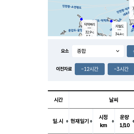
3
덕적북리
자월도
32.9
℃
34.4
℃
3.7
m/s
1.7
m/s
-
mm
-
mm
요소
풍도
30.0
덕적지도
5.0
m/
-
-12시간
-3시간
mm
이전자료
31.9
℃
대
3.4
m/s
-
mm
32.4
2.0
m
-
mm
시간
날씨
시정
운량
일.시
현재일기
km
1/10