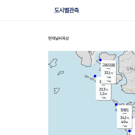
도시별관측
현재날씨
육상
홈
교동도(음)
33.1
℃
-
m/s
-
mm
볼음도
대연평
33.3
℃
1.2
m/s
35.1
℃
-
mm
1.2
m/s
-
mm
장봉도
34.2
℃
4.9
m/s
-
mm