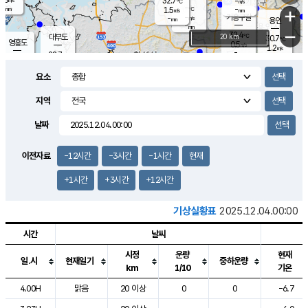
32.7
-
m/s
℃
-
-
-
mm
1.5
℃
mm
+
m/s
기흥구갈
-
-
m/s
mm
용인
-
mm
−
32.4
℃
대부도
20 km
30.7
℃
영흥도
0.5
m/s
1.2
m/s
-
mm
28.7
-
℃
mm
30.7
℃
오산
1.3
m/s
3.4
m/s
-
mm
요소
-
mm
향남
28.8
℃
0.6
m/s
-
-
지역
℃
운평
mm
송탄
-
℃
m/s
-
s
mm
29.9
보
℃
날짜
33.8
℃
1.7
m/s
산
1.1
m/s
-
27.
mm
-
mm
0.0
℃
이전자료
-12시간
-3시간
-1시간
현재
-
m
/s
+1시간
+3시간
+12시간
기상실황표
2025.12.04.00:00
시간
날씨
시정
운량
현재
일.시
현재일기
중하운량
km
1/10
기온
도시별 기상실황표로 지점, 날씨, 기온, 강수, 바람, 기압등을 안내한 표입
4.00H
맑음
20 이상
0
0
-6.7