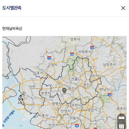
close
도시별관측
현재날씨
육상
홈