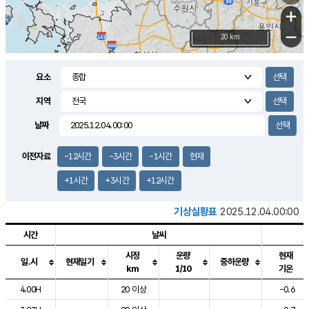
+
−
20 km
요소
지역
날짜
이전자료
-12시간
-3시간
-1시간
현재
+1시간
+3시간
+12시간
기상실황표
2025.12.04.00:00
시간
날씨
시정
운량
현재
일.시
현재일기
중하운량
km
1/10
기온
도시별 기상실황표로 지점, 날씨, 기온, 강수, 바람, 기압등을 안내한 표입
4.00H
20 이상
-0.6