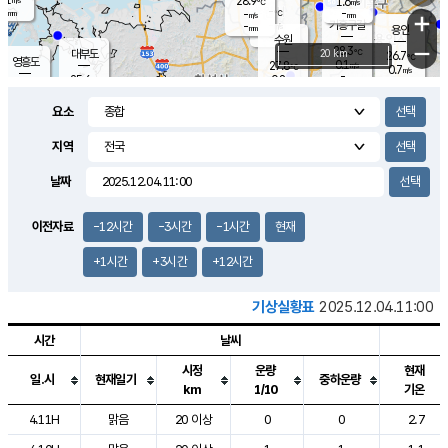
28.9
1.6
m/s
℃
-
-
-
mm
-
℃
mm
+
m/s
기흥구갈
-
-
m/s
mm
용인
-
수원
mm
−
28.3
℃
대부도
20 km
26.7
℃
영흥도
0.1
27.8
m/s
℃
0.7
m/s
-
mm
0.8
25.6
m/s
-
℃
mm
27.7
℃
-
오산
0.0
mm
m/s
1.2
m/s
-
mm
요소
-
mm
향남
25.4
℃
0.2
m/s
28.2
-
지역
℃
운평
mm
송탄
0.1
℃
m/s
-
s
mm
26.3
보
℃
날짜
28.7
℃
0.7
m/s
산
1.0
m/s
-
23.
mm
-
mm
0.2
℃
이전자료
-12시간
-3시간
-1시간
현재
-
m
/s
+1시간
+3시간
+12시간
기상실황표
2025.12.04.11:00
시간
날씨
시정
운량
현재
일.시
현재일기
중하운량
km
1/10
기온
도시별 기상실황표로 지점, 날씨, 기온, 강수, 바람, 기압등을 안내한 표입
4.11H
맑음
20 이상
0
0
2.7