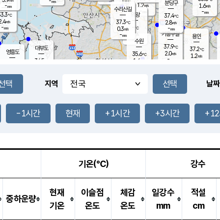
-
-
mm
무의도
mm
mm
분당구
1.2
-
1.6
m/s
m/s
mm
수리산길
-
-
mm
mm
3.3
의왕
37.4
℃
℃
2.4
37.3
m/s
2.8
m/s
℃
-
-
-
mm
0.3
℃
mm
m/s
기흥구갈
-
-
m/s
mm
용인
-
수원
mm
37.9
℃
대부도
37.2
℃
영흥도
2.0
35.6
m/s
℃
1.2
m/s
-
mm
1.6
34.5
m/s
-
℃
mm
33.5
℃
-
오산
2.9
mm
m/s
3.2
m/s
-
mm
-
mm
향남
36.0
℃
지역
날짜
0.3
m/s
36.9
-
℃
운평
mm
송탄
1.3
℃
m/s
-
s
mm
34.6
보
℃
37.2
-1시간
현재
+1시간
+3시간
+1
℃
2.7
m/s
산
1.5
m/s
-
-
mm
-
mm
-
m
℃
-
m
/s
기온(℃)
강수
현재
이슬점
체감
일강수
적설
중하운량
기온
온도
온도
mm
cm