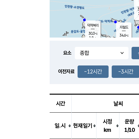
3
덕적북리
자월도
30.3
℃
34.6
℃
1.8
m/s
1.2
m/s
-
mm
-
mm
요소
풍도
33.5
덕적지도
0.1
m/
-
-12시간
-3시간
mm
이전자료
30.0
℃
대
2.8
m/s
-
mm
32.9
0.7
m
-
mm
시간
날씨
시정
운량
일.시
현재일기
km
1/10