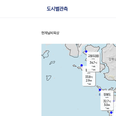
도시별관측
현재날씨
육상
홈
교동도(음)
34.7
℃
-
m/s
-
mm
볼음도
대연평
33.8
℃
2.9
m/s
33.2
℃
-
mm
2.6
m/s
-
mm
장봉도
32.7
℃
3.0
m/s
-
mm