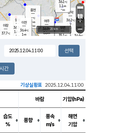
36.1
℃
강림
1.1
m/s
원주
-
흥천
mm
35.1
℃
문막
1.8
m/s
36.3
℃
-
-
℃
mm
+
1.7
설봉
m/s
36.2
℃
여주
-
m/s
이천
-
mm
1.9
m/s
-
마장
mm
신림
36.3
부론
-
귀래
−
℃
mm
36.9
20 km
℃
36.4
℃
1.5
m/s
0.6
37.7
m/s
℃
35.5
1
m/s
℃
-
35.1
34.6
mm
℃
-
℃
mm
1.8
m/s
-
1.8
mm
m/s
1.1
1.2
m/s
m/s
-
mm
-
백운
mm
-
-
mm
mm
백암
장호원
36.3
℃
2.0
m/s
35.8
℃
36.6
엄정
℃
-
mm
1.8
m/s
1.0
m/s
노은
-
mm
-
36.4
mm
℃
개
2시간
2.5
m/s
36.1
℃
-
mm
1.4
℃
m/s
-
/s
mm
m
기상실황표
2025.12.04.11:00
바람
기압(hPa)
습도
풍속
해면
풍향
%
m/s
기압