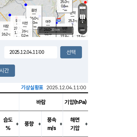
25.0
℃
강림
0.8
m/s
원주
-
흥천
mm
22.9
℃
문막
0.0
m/s
27.6
℃
26.0
-
℃
mm
+
1.4
설봉
m/s
25.3
℃
여주
0.0
m/s
이천
-
mm
1.2
m/s
-
마장
mm
신림
27.7
부론
-
귀래
−
℃
mm
26.0
20 km
℃
26
℃
1.1
m/s
0.1
26.2
m/s
℃
22.6
0.2
m/s
℃
-
23.9
23.6
mm
℃
-
℃
mm
0.7
m/s
-
0.2
mm
m/s
-
0.2
m/s
m/s
-
mm
-
백운
mm
-
-
mm
mm
백암
장호원
22.9
℃
0.0
m/s
23.5
℃
25.5
엄정
℃
-
mm
0.1
m/s
0.7
m/s
노은
-
mm
-
24.2
mm
℃
개
2시간
0.1
m/s
24.1
℃
-
mm
0.0
℃
m/s
-
/s
mm
m
기상실황표
2025.12.04.11:00
바람
기압(hPa)
습도
풍속
해면
풍향
%
m/s
기압