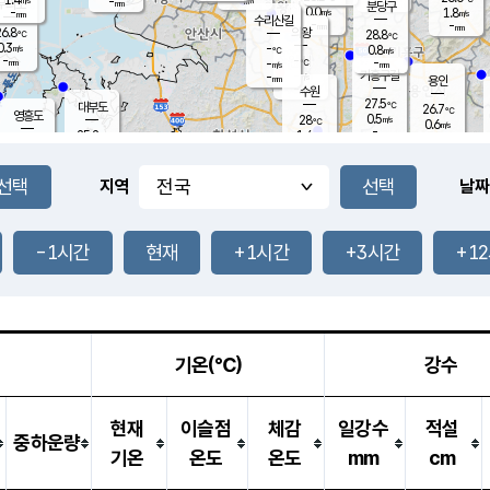
-
-
mm
무의도
mm
mm
분당구
0.0
-
1.8
m/s
m/s
mm
수리산길
-
-
mm
mm
6.8
의왕
28.8
℃
℃
0.3
-
m/s
0.8
m/s
℃
-
-
-
mm
-
℃
mm
m/s
기흥구갈
-
-
m/s
mm
용인
-
수원
mm
27.5
℃
대부도
26.7
℃
영흥도
0.5
28
m/s
℃
0.6
m/s
-
mm
1.4
25.2
m/s
-
℃
mm
27.0
℃
-
오산
0.1
mm
m/s
0.7
m/s
-
mm
-
mm
향남
25.2
℃
지역
날짜
0.0
m/s
28.6
-
℃
운평
mm
송탄
0.5
℃
m/s
-
s
mm
26.3
보
℃
28.0
-1시간
현재
+1시간
+3시간
+1
℃
1.1
m/s
산
0.2
m/s
-
-
mm
-
mm
-
m
℃
-
m
/s
기온(℃)
강수
현재
이슬점
체감
일강수
적설
중하운량
기온
온도
온도
mm
cm