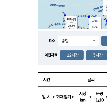
2
덕적북리
자월도
26.8
℃
25.9
℃
1.9
m/s
0.1
m/s
-
mm
-
mm
요소
풍도
28.4
덕적지도
0.5
m/
-
-12시간
-3시간
mm
이전자료
26.2
℃
대
0.0
m/s
-
mm
25.5
0.0
m
-
mm
시간
날씨
시정
운량
일.시
현재일기
km
1/10