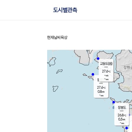
도시별관측
현재날씨
육상
홈
교동도(음)
27.6
℃
-
m/s
-
mm
볼음도
대연평
27.6
℃
0.8
m/s
28.2
℃
-
mm
0.8
m/s
-
mm
장봉도
26.8
℃
0.3
m/s
-
mm