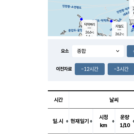
2
덕적북리
자월도
26.6
℃
26.2
℃
1.6
m/s
0.2
m/s
-
mm
-
mm
요소
풍도
28.7
덕적지도
0.9
m/
-
-12시간
-3시간
mm
이전자료
25.6
℃
대
0.3
m/s
-
mm
26.2
0.3
m
-
mm
시간
날씨
시정
운량
일.시
현재일기
km
1/10