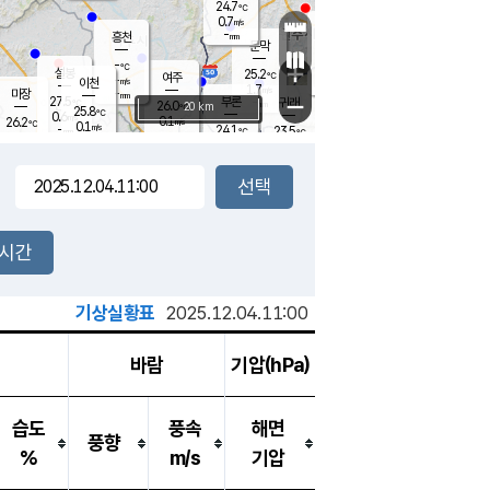
24.7
℃
강림
0.7
m/s
원주
-
흥천
mm
22.7
℃
문막
0.1
m/s
26.9
℃
-
-
℃
mm
+
1.2
설봉
m/s
25.2
℃
여주
-
m/s
이천
-
mm
1.7
m/s
-
마장
mm
신림
27.5
부론
-
귀래
−
℃
mm
26.0
20 km
℃
25.8
℃
0.6
m/s
0.1
26.2
m/s
℃
22.3
0.1
m/s
℃
-
24.1
23.5
mm
℃
-
℃
mm
0.5
m/s
-
0.1
mm
m/s
0.7
0.0
m/s
m/s
-
mm
-
백운
mm
-
-
mm
mm
백암
장호원
22.9
℃
0.0
m/s
23.4
℃
24.9
엄정
℃
-
mm
0.2
m/s
0.9
m/s
노은
-
mm
-
24.3
mm
℃
개
2시간
0.2
m/s
24.1
℃
-
mm
0
0.0
℃
m/s
-
m/s
mm
m
기상실황표
2025.12.04.11:00
바람
기압(hPa)
습도
풍속
해면
풍향
%
m/s
기압