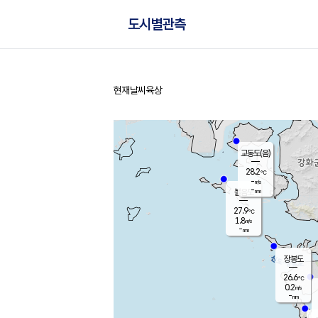
도시별관측
현재날씨
육상
홈
교동도(음)
28.2
℃
-
m/s
-
mm
볼음도
대연평
27.9
℃
1.8
m/s
27.6
℃
-
mm
0.5
m/s
-
mm
장봉도
26.6
℃
0.2
m/s
-
mm