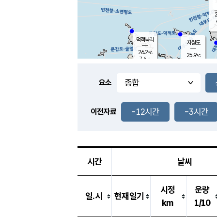
2
덕적북리
자월도
26.2
℃
25.9
℃
7.4
m/s
0.8
m/s
-
mm
-
mm
요소
풍도
25.8
덕적지도
2.5
m/
-
-12시간
-3시간
mm
이전자료
25.3
℃
대
3.4
m/s
-
mm
26.0
7.6
m
-
mm
시간
날씨
시정
운량
일.시
현재일기
km
1/10