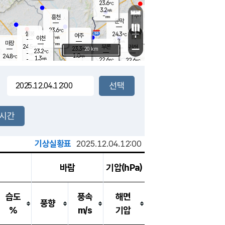
23.6
℃
강림
3.2
m/s
원주
-
흥천
mm
20.1
℃
문막
0.3
m/s
23.9
℃
23.6
-
℃
mm
+
1.9
설봉
m/s
24.3
℃
여주
-
m/s
이천
-
mm
2.8
m/s
-
마장
mm
신림
24.5
부론
-
귀래
−
℃
mm
23.3
20 km
℃
23.2
℃
-
m/s
1.0
24.8
m/s
℃
22.5
1.3
m/s
℃
-
22.6
22.6
mm
℃
-
℃
mm
3.0
m/s
-
1.0
mm
m/s
2.9
1.2
m/s
m/s
-
mm
-
백운
mm
-
-
mm
mm
백암
장호원
23.4
℃
0.8
m/s
22.0
℃
23.4
엄정
℃
-
mm
1.7
m/s
1.8
m/s
노은
-
mm
-
24.5
mm
℃
개
2시간
2.6
m/s
23.9
℃
-
mm
1
2.5
℃
m/s
-
m/s
mm
m
기상실황표
2025.12.04.12:00
바람
기압(hPa)
습도
풍속
해면
풍향
%
m/s
기압