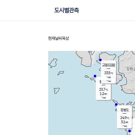
도시별관측
현재날씨
육상
홈
교동도(음)
23.5
℃
-
m/s
-
mm
볼음도
대연평
23.7
℃
1.2
m/s
25.7
℃
-
mm
2.3
m/s
-
mm
장봉도
24.9
℃
3.1
m/s
-
mm