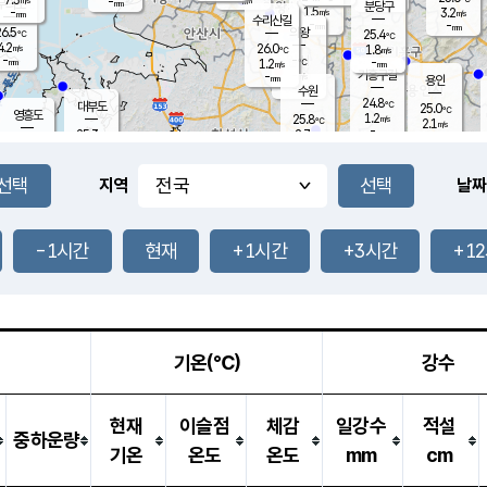
-
-
mm
무의도
mm
mm
분당구
1.5
-
3.2
m/s
m/s
mm
수리산길
-
-
mm
mm
6.5
의왕
25.4
℃
℃
4.2
26.0
m/s
1.8
m/s
℃
-
-
-
mm
1.2
℃
mm
m/s
기흥구갈
-
-
m/s
mm
용인
-
수원
mm
24.8
℃
대부도
25.0
℃
영흥도
1.2
25.8
m/s
℃
2.1
m/s
-
mm
2.7
25.3
m/s
-
℃
mm
27.0
℃
-
오산
3.8
mm
m/s
6.6
m/s
-
mm
-
mm
향남
25.2
℃
지역
날짜
2.6
m/s
26.3
-
℃
운평
mm
송탄
-
℃
m/s
-
s
mm
24.9
보
℃
25.2
-1시간
현재
+1시간
+3시간
+1
℃
2.8
m/s
산
0.6
m/s
-
22.
mm
-
mm
1.1
℃
-
m
/s
기온(℃)
강수
현재
이슬점
체감
일강수
적설
중하운량
기온
온도
온도
mm
cm