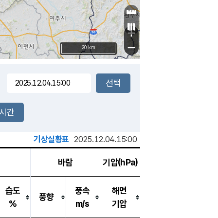
+
−
20 km
2시간
기상실황표
2025.12.04.15:00
바람
기압(hPa)
습도
풍속
해면
풍향
%
m/s
기압