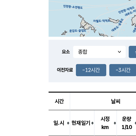
요소
-12시간
-3시간
이전자료
시간
날씨
시정
운량
일.시
현재일기
km
1/10