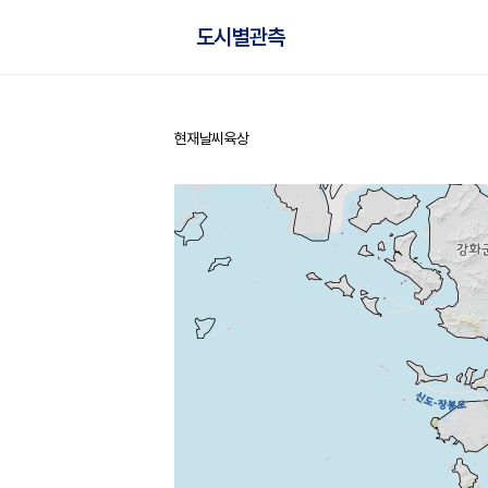
도시별관측
현재날씨
육상
홈