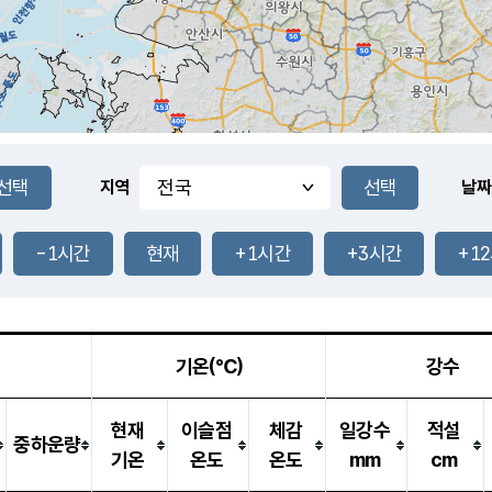
지역
날짜
-1시간
현재
+1시간
+3시간
+1
기온(℃)
강수
현재
이슬점
체감
일강수
적설
중하운량
기온
온도
온도
mm
cm