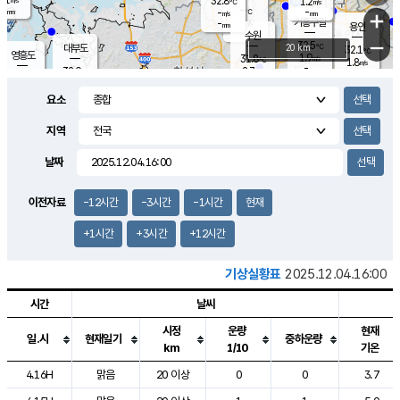
32.8
1.2
m/s
℃
-
-
-
mm
-
℃
mm
+
m/s
기흥구갈
-
-
m/s
mm
용인
-
수원
mm
−
32.5
℃
대부도
20 km
32.1
℃
영흥도
1.9
31.8
m/s
℃
1.8
m/s
-
mm
2.7
32.0
m/s
-
℃
mm
30.7
℃
-
오산
2.3
mm
m/s
2.2
m/s
-
mm
요소
-
mm
향남
31.5
℃
1.6
m/s
31.7
-
지역
℃
운평
mm
송탄
1.1
℃
m/s
-
s
mm
31.0
보
℃
날짜
32.6
℃
2.7
m/s
산
1.2
m/s
-
29.
mm
-
mm
0.9
℃
이전자료
-12시간
-3시간
-1시간
현재
-
m
/s
+1시간
+3시간
+12시간
기상실황표
2025.12.04.16:00
시간
날씨
시정
운량
현재
일.시
현재일기
중하운량
km
1/10
기온
도시별 기상실황표로 지점, 날씨, 기온, 강수, 바람, 기압등을 안내한 표입
4.16H
맑음
20 이상
0
0
3.7