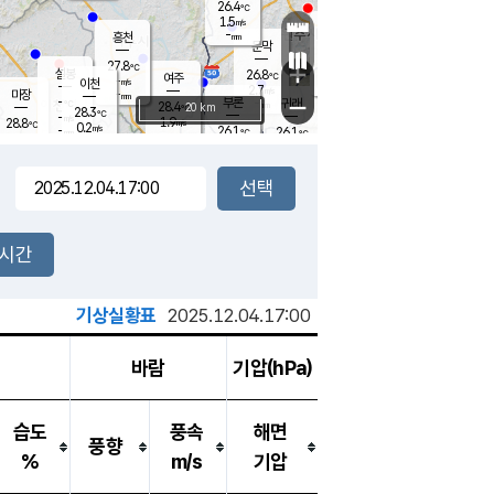
26.4
℃
강림
1.5
m/s
원주
-
흥천
mm
25.1
℃
문막
0.1
m/s
30.4
℃
27.8
-
℃
mm
+
1
설봉
m/s
26.8
℃
여주
-
m/s
이천
-
mm
2.7
m/s
-
마장
mm
신림
-
부론
-
귀래
−
℃
mm
28.4
20 km
℃
28.3
℃
-
m/s
1.9
28.8
m/s
℃
24.6
0.2
m/s
℃
-
26.1
26.1
mm
℃
-
℃
mm
0.8
m/s
-
0.1
mm
m/s
0.0
0.3
m/s
m/s
-
mm
-
백운
mm
-
-
mm
mm
백암
장호원
25.7
℃
0.3
m/s
24.9
℃
28.4
엄정
℃
-
mm
0.0
m/s
0.5
m/s
노은
-
mm
-
27.0
mm
℃
개
2시간
0.1
m/s
26.4
℃
-
mm
9
1.8
℃
m/s
-
m/s
mm
m
기상실황표
2025.12.04.17:00
바람
기압(hPa)
습도
풍속
해면
풍향
%
m/s
기압