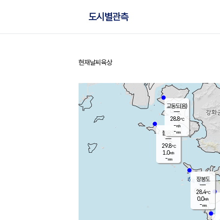
도시별관측
현재날씨
육상
홈
교동도(음)
28.8
℃
-
m/s
-
mm
볼음도
대연평
29.8
℃
1.0
m/s
30.4
℃
-
mm
1.2
m/s
-
mm
장봉도
28.4
℃
0.0
m/s
-
mm