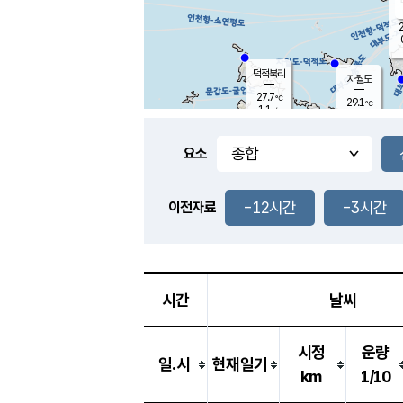
2
덕적북리
자월도
27.7
℃
29.1
℃
1.1
m/s
1.5
m/s
-
mm
-
mm
요소
풍도
28.2
덕적지도
1.0
m/
-
-12시간
-3시간
mm
이전자료
26.8
℃
대
2.5
m/s
-
mm
27.0
0.0
m
-
mm
시간
날씨
시정
운량
일.시
현재일기
km
1/10