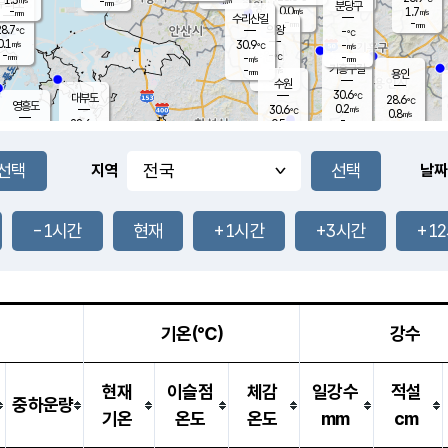
-
-
mm
무의도
mm
mm
분당구
0.0
-
1.7
m/s
m/s
mm
수리산길
-
-
mm
mm
8.7
의왕
-
℃
℃
0.1
30.9
m/s
-
m/s
℃
-
-
-
mm
-
℃
mm
m/s
기흥구갈
-
-
m/s
mm
용인
-
수원
mm
30.6
℃
대부도
28.6
℃
영흥도
0.2
30.6
m/s
℃
0.8
m/s
-
mm
0.5
28.6
m/s
-
℃
mm
29.2
℃
-
오산
1.6
mm
m/s
1.3
m/s
-
mm
-
mm
향남
27.3
℃
지역
날짜
0.1
m/s
31.8
-
℃
운평
mm
송탄
0.0
℃
m/s
-
s
mm
27.7
보
℃
31.5
-1시간
현재
+1시간
+3시간
+1
℃
0.0
m/s
산
0.0
m/s
-
24.
mm
-
mm
0.0
℃
-
m
/s
기온(℃)
강수
현재
이슬점
체감
일강수
적설
중하운량
기온
온도
온도
mm
cm