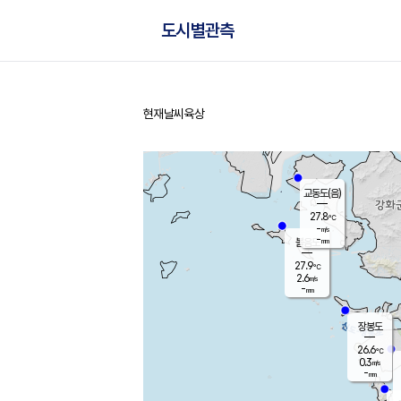
도시별관측
현재날씨
육상
홈
교동도(음)
27.8
℃
-
m/s
-
mm
볼음도
대연평
27.9
℃
2.6
m/s
27.4
℃
-
mm
0.3
m/s
-
mm
장봉도
26.6
℃
0.3
m/s
-
mm