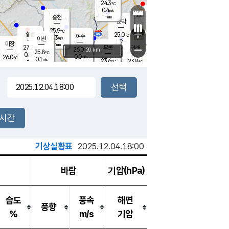
24.3
℃
강림
0.4
m/s
원주
-
흥천
mm
22.6
℃
문막
0.2
m/s
26.9
℃
25.9
-
℃
mm
+
1.2
설봉
m/s
25.0
℃
여주
0.3
m/s
이천
-
mm
1.9
m/s
-
마장
mm
신림
27.2
부론
-
귀래
−
℃
mm
26.0
20 km
℃
25.8
℃
0.8
m/s
0.0
26.0
m/s
℃
22.3
0.1
m/s
℃
-
23.6
23.8
mm
℃
-
℃
mm
0.8
m/s
-
0.0
mm
m/s
0.0
0.5
m/s
m/s
-
mm
-
백운
mm
-
-
mm
mm
백암
장호원
22.6
℃
0.0
m/s
23.1
℃
24.8
엄정
℃
-
mm
0.1
m/s
0.3
m/s
노은
-
mm
-
24.0
mm
℃
개
2시간
0.1
m/s
23.7
℃
-
mm
9
0.0
℃
m/s
-
m/s
mm
m
기상실황표
2025.12.04.18:00
바람
기압(hPa)
습도
풍속
해면
풍향
%
m/s
기압