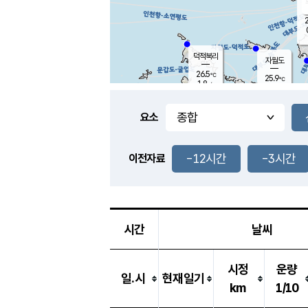
2
덕적북리
자월도
26.5
℃
25.9
℃
1.8
m/s
0.3
m/s
-
mm
-
mm
요소
풍도
29.0
덕적지도
0.8
m/
-
-12시간
-3시간
mm
이전자료
26.0
℃
대
0.4
m/s
-
mm
26.5
0.0
m
-
mm
시간
날씨
시정
운량
일.시
현재일기
km
1/10