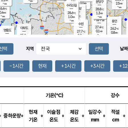
-
-
mm
무의도
mm
mm
분당구
0.0
-
2.5
m/s
m/s
mm
수리산길
-
-
mm
mm
6.4
의왕
28.8
℃
℃
0.4
28.6
m/s
1.3
m/s
℃
-
-
-
mm
1.0
℃
mm
m/s
기흥구갈
-
-
m/s
mm
용인
-
수원
mm
27.4
℃
대부도
26.2
℃
영흥도
0.1
27.7
m/s
℃
0.8
m/s
-
mm
0.7
25.0
m/s
-
℃
mm
27.3
℃
-
오산
0.0
mm
m/s
0.7
m/s
-
mm
-
mm
향남
24.8
℃
지역
날짜
0.1
m/s
-
-
℃
운평
mm
송탄
-
℃
m/s
-
s
mm
26.2
보
℃
27.8
-1시간
현재
+1시간
+3시간
+1
℃
0.7
m/s
산
0.0
m/s
-
22.
mm
-
mm
0.0
℃
-
m
/s
기온(℃)
강수
현재
이슬점
체감
일강수
적설
중하운량
기온
온도
온도
mm
cm