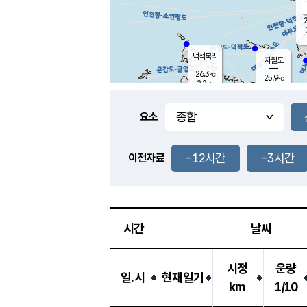
2
덕적북리
자월도
26.3
℃
25.9
℃
2.2
m/s
0.0
m/s
-
mm
-
mm
요소
풍도
27.8
덕적지도
0.3
m/
-
-12시간
-3시간
mm
이전자료
26.1
℃
대
0.8
m/s
-
mm
25.6
0.1
m
-
mm
시간
날씨
시정
운량
일.시
현재일기
km
1/10