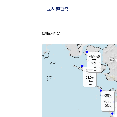
도시별관측
현재날씨
육상
홈
교동도(음)
27.9
℃
-
m/s
-
mm
볼음도
대연평
28.0
℃
0.4
m/s
27.8
℃
-
mm
0.4
m/s
-
mm
장봉도
27.1
℃
0.8
m/s
-
mm