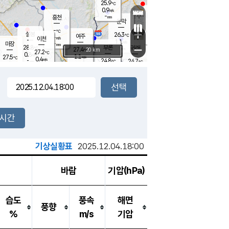
25.9
℃
강림
0.9
m/s
원주
-
흥천
mm
24.1
℃
문막
0.3
m/s
29.3
℃
-
-
℃
mm
+
1.7
설봉
m/s
26.3
℃
여주
-
m/s
이천
-
mm
1.1
m/s
-
마장
mm
신림
28.8
부론
-
귀래
−
℃
mm
27.4
20 km
℃
27.2
℃
0.8
m/s
1.1
27.5
m/s
℃
23.3
0.4
m/s
℃
-
24.8
24.7
mm
℃
-
℃
mm
0.1
m/s
-
0.2
mm
m/s
0.0
0.0
m/s
m/s
-
mm
-
백운
mm
-
-
mm
mm
백암
장호원
23.8
℃
0.4
m/s
23.9
℃
25.8
엄정
℃
-
mm
0.0
m/s
0.7
m/s
노은
-
mm
-
25.1
mm
℃
개
2시간
1.0
m/s
25.0
℃
-
mm
7
0.1
℃
m/s
-
m/s
mm
m
기상실황표
2025.12.04.18:00
바람
기압(hPa)
습도
풍속
해면
풍향
%
m/s
기압