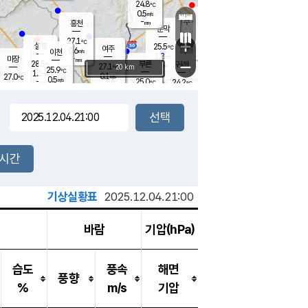
24.8
℃
강림
0.5
m/s
원주
-
흥천
mm
22.2
℃
문막
0.5
m/s
27.5
℃
27.1
-
℃
mm
+
1
설봉
m/s
25.5
℃
여주
0.6
m/s
이천
-
mm
1.8
m/s
-
마장
mm
신림
28.5
부론
-
귀래
−
℃
mm
27.1
20 km
℃
25.9
℃
1.2
m/s
0.1
27.0
m/s
℃
22.5
0.5
m/s
℃
-
25.0
24.2
mm
℃
-
℃
mm
0.0
m/s
-
0.4
mm
m/s
1.4
0.2
m/s
m/s
-
mm
-
백운
mm
-
-
mm
mm
백암
장호원
23.3
℃
0.2
m/s
24.5
℃
26.0
엄정
℃
-
mm
0.0
m/s
1.7
m/s
노은
-
mm
-
24.8
mm
℃
개
2시간
0.5
m/s
25.5
℃
-
mm
5
1.1
℃
m/s
-
m/s
mm
m
기상실황표
2025.12.04.21:00
바람
기압(hPa)
습도
풍속
해면
풍향
%
m/s
기압