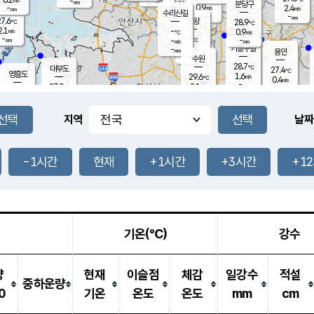
-
-
mm
무의도
mm
mm
분당구
0.9
-
2.4
m/s
m/s
mm
수리산길
-
-
mm
mm
7.6
의왕
28.9
℃
℃
2.1
-
m/s
0.9
m/s
℃
-
-
-
mm
-
℃
mm
m/s
기흥구갈
-
-
m/s
mm
용인
-
수원
mm
28.7
℃
대부도
27.4
℃
영흥도
1.6
29.6
m/s
℃
0.4
m/s
-
mm
2.1
27.0
m/s
-
℃
mm
29.1
℃
-
오산
1.4
mm
m/s
3.8
m/s
-
mm
-
mm
향남
28.1
℃
지역
날짜
1.1
m/s
30.1
-
℃
운평
mm
송탄
1.4
℃
m/s
-
s
mm
28.0
보
℃
29.4
-1시간
현재
+1시간
+3시간
+1
℃
1.3
m/s
산
1.0
m/s
-
25.
mm
-
mm
0.1
℃
-
m
/s
기온(℃)
강수
량
현재
이슬점
체감
일강수
적설
중하운량
0
기온
온도
온도
mm
cm