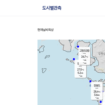
도시별관측
현재날씨
육상
홈
교동도(음)
26.7
℃
-
m/s
-
mm
볼음도
대연평
27.5
℃
5.2
m/s
28.6
℃
-
mm
1.6
m/s
-
mm
장봉도
28.4
℃
3.6
m/s
-
mm