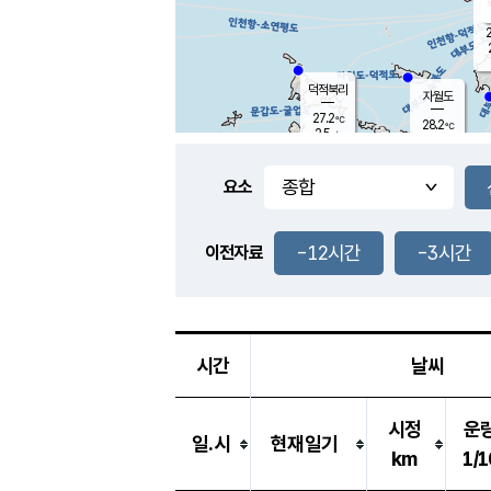
2
덕적북리
자월도
27.2
℃
28.2
℃
2.5
m/s
2.6
m/s
-
mm
-
mm
요소
풍도
28.3
덕적지도
1.4
m/
-
-12시간
-3시간
mm
이전자료
28.1
℃
대
3.4
m/s
-
mm
29.9
6.6
m
-
mm
시간
날씨
시정
운
일.시
현재일기
km
1/1