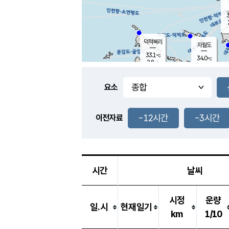
3
덕적북리
자월도
33.1
℃
34.0
℃
2.8
m/s
1.1
m/s
-
mm
-
mm
요소
풍도
30.7
덕적지도
1.4
m/
-
-12시간
-3시간
mm
이전자료
32.7
℃
대
0.6
m/s
-
mm
34.2
1.8
m
-
mm
시간
날씨
시정
운량
일.시
현재일기
km
1/10