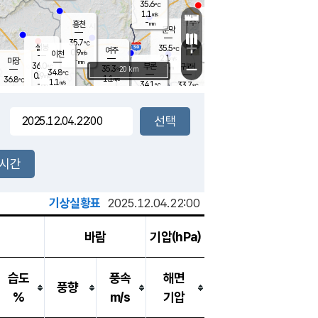
35.6
℃
강림
1.1
m/s
원주
-
흥천
mm
34.6
℃
문막
1.1
m/s
35.4
℃
35.7
-
℃
mm
+
2
설봉
m/s
35.5
℃
여주
0.9
m/s
이천
-
mm
2.1
m/s
-
마장
mm
신림
36.0
부론
-
귀래
−
℃
mm
35.3
20 km
℃
34.8
℃
0.9
m/s
1.1
36.8
m/s
℃
34.3
1.1
m/s
℃
-
34.1
33.7
mm
℃
-
℃
mm
1.2
m/s
-
1.5
mm
m/s
2.3
1.3
m/s
m/s
-
mm
-
백운
mm
-
-
mm
mm
백암
장호원
35.5
℃
1.7
m/s
34.7
℃
35.1
엄정
℃
-
mm
1.4
m/s
2.3
m/s
노은
-
mm
-
35.3
mm
℃
개
2시간
1.1
m/s
34.7
℃
-
mm
1
1.8
℃
m/s
-
m/s
mm
m
기상실황표
2025.12.04.22:00
바람
기압(hPa)
습도
풍속
해면
풍향
%
m/s
기압