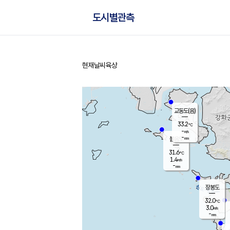
도시별관측
현재날씨
육상
홈
교동도(음)
33.2
℃
-
m/s
-
mm
볼음도
대연평
31.6
℃
1.4
m/s
32.7
℃
-
mm
1.7
m/s
-
mm
장봉도
32.0
℃
3.0
m/s
-
mm