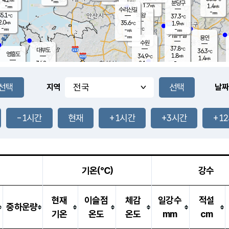
-
-
mm
무의도
mm
mm
분당구
1.2
-
1.4
m/s
m/s
mm
수리산길
-
-
mm
mm
5.1
의왕
37.3
℃
℃
2.0
35.6
m/s
1.9
m/s
℃
-
-
-
mm
-
℃
mm
m/s
기흥구갈
-
-
m/s
mm
용인
-
수원
mm
37.8
℃
대부도
36.3
℃
영흥도
1.8
34.9
m/s
℃
1.4
m/s
-
mm
2.1
34.8
m/s
-
℃
mm
31.7
℃
-
오산
2.1
mm
m/s
1.0
m/s
-
mm
-
mm
향남
35.7
℃
지역
날짜
1.2
m/s
36.2
-
℃
운평
mm
송탄
1.0
℃
m/s
-
s
mm
34.7
보
℃
36.5
-1시간
현재
+1시간
+3시간
+1
℃
1.9
m/s
산
1.4
m/s
-
34.
mm
-
mm
1.4
℃
-
m
/s
기온(℃)
강수
현재
이슬점
체감
일강수
적설
중하운량
기온
온도
온도
mm
cm