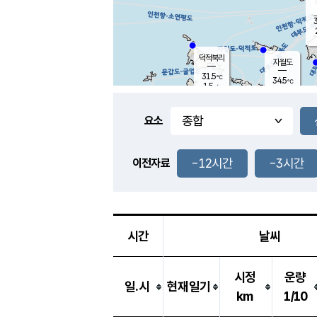
3
덕적북리
자월도
31.5
℃
34.5
℃
1.5
m/s
1.0
m/s
-
mm
-
mm
요소
풍도
30.3
덕적지도
2.2
m/
-
-12시간
-3시간
mm
이전자료
29.3
℃
대
3.7
m/s
-
mm
29.9
2.9
m
-
mm
시간
날씨
시정
운량
일.시
현재일기
km
1/10