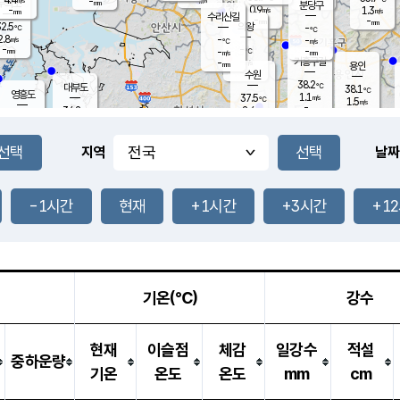
-
-
mm
무의도
mm
mm
분당구
0.9
-
1.3
m/s
m/s
mm
수리산길
-
-
mm
mm
2.5
의왕
-
℃
℃
2.8
-
m/s
-
m/s
℃
-
-
-
mm
-
℃
mm
m/s
기흥구갈
-
-
m/s
mm
용인
-
수원
mm
38.2
℃
대부도
38.1
℃
영흥도
1.1
37.5
m/s
℃
1.5
m/s
-
mm
2.4
34.2
m/s
-
℃
mm
34.2
℃
-
오산
1.9
mm
m/s
3.8
m/s
-
mm
-
mm
향남
36.6
℃
지역
날짜
1.5
m/s
36.5
-
℃
운평
mm
송탄
3.3
℃
m/s
-
s
mm
34.1
보
℃
38.2
-1시간
현재
+1시간
+3시간
+1
℃
3.6
m/s
산
1.0
m/s
-
-
mm
-
mm
-
m
℃
-
m
/s
기온(℃)
강수
현재
이슬점
체감
일강수
적설
중하운량
기온
온도
온도
mm
cm