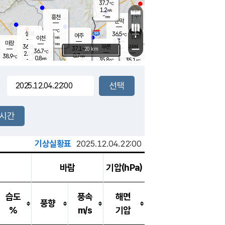
37.7
℃
강림
1.2
m/s
원주
-
흥천
mm
35.1
℃
문막
0.7
m/s
37.3
℃
-
-
℃
mm
+
2
설봉
m/s
36.5
℃
여주
-
m/s
이천
-
mm
2.3
m/s
-
마장
mm
신림
36.8
부론
-
귀래
−
℃
mm
37.1
20 km
℃
36.7
℃
2.1
m/s
0.7
38.9
m/s
℃
35.1
0.8
m/s
℃
-
35.8
35.1
mm
℃
-
℃
mm
1.0
m/s
-
1.8
mm
m/s
0.2
1.6
m/s
m/s
-
mm
-
백운
mm
-
-
mm
mm
백암
장호원
35.9
℃
1.4
m/s
36.2
℃
37.2
엄정
℃
-
mm
0.8
m/s
0.8
m/s
노은
-
mm
-
36.5
mm
℃
개
2시간
1.8
m/s
35.0
℃
-
mm
2.2
℃
m/s
-
/s
mm
m
기상실황표
2025.12.04.22:00
바람
기압(hPa)
습도
풍속
해면
풍향
%
m/s
기압