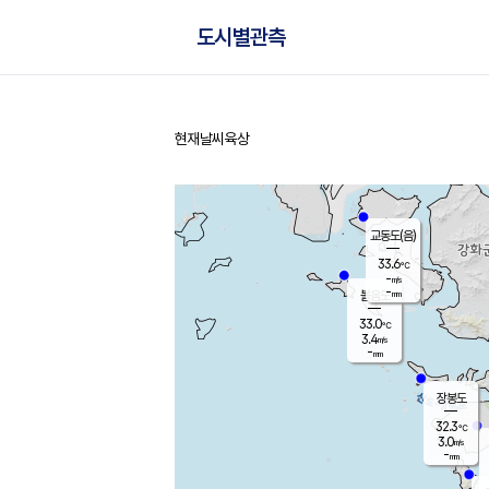
도시별관측
현재날씨
육상
홈
교동도(음)
33.6
℃
-
m/s
-
mm
볼음도
대연평
33.0
℃
3.4
m/s
33.7
℃
-
mm
2.1
m/s
-
mm
장봉도
32.3
℃
3.0
m/s
-
mm