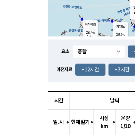
3
덕적북리
자월도
28.7
℃
28.3
℃
2.4
m/s
0.1
m/s
-
mm
-
mm
요소
풍도
28.1
덕적지도
1.6
m/
-
-12시간
-3시간
mm
이전자료
27.7
℃
대
2.9
m/s
-
mm
28.4
1.4
m
-
mm
시간
날씨
시정
운량
일.시
현재일기
km
1/10