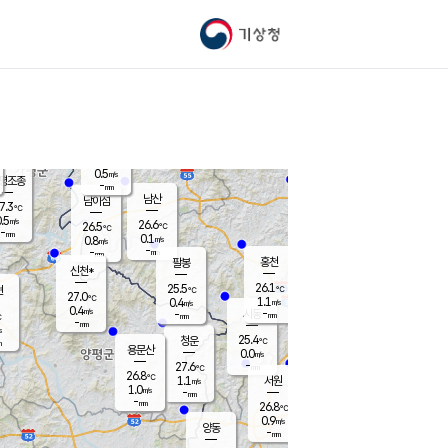
기상청
신남
23.3
℃
0.3
m/s
가평북면
-
mm
26.6
℃
0.5
m/s
평조종
-
mm
화촌
남산
남이섬
7.3
℃
.5
m/s
26.2
26.6
℃
26.5
℃
℃
-
mm
0.5
0.1
m/s
0.8
m/s
m/s
-
-
mm
-
mm
mm
홍천
팔봉
신천*
26.1
25.5
현
℃
℃
27.0
℃
1.1
0.4
m/s
m/s
0.4
m/s
-
시동
-
mm
mm
℃
-
mm
s
25.4
청운
℃
m
용문산
0.0
m/s
-
27.6
mm
℃
26.8
℃
1.1
서원
횡성
m/s
1.0
m/s
-
안흥
mm
-
mm
26.8
27.3
℃
℃
25.9
0.9
1.8
℃
m/s
m/s
양동
-
-
1.1
m/s
mm
mm
-
mm