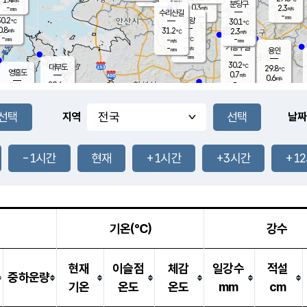
-
mm
무의도
mm
분당구
0.3
-
2.3
m/s
m/s
mm
수리산길
-
-
mm
mm
0.2
의왕
30.1
℃
℃
0.8
31.2
m/s
2.3
m/s
℃
-
-
-
mm
-
℃
mm
m/s
기흥구갈
-
-
m/s
mm
용인
-
mm
30.2
℃
대부도
29.8
℃
영흥도
0.7
m/s
0.6
m/s
-
mm
29.6
-
℃
mm
29.8
℃
오산
2.1
m/s
2.2
m/s
-
mm
-
mm
향남
29.3
℃
지역
날짜
0.2
m/s
30.5
-
℃
운평
mm
송탄
0.2
℃
m/s
-
s
mm
28.9
보
℃
31.0
-1시간
현재
+1시간
+3시간
+1
℃
2.4
m/s
산
0.0
m/s
-
25.
mm
-
mm
-
m
℃
-
m
/s
기온(℃)
강수
현재
이슬점
체감
일강수
적설
중하운량
기온
온도
온도
mm
cm