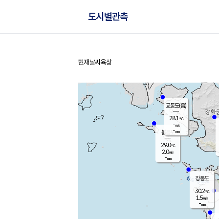
도시별관측
현재날씨
육상
홈
교동도(음)
28.1
℃
-
m/s
-
mm
볼음도
대연평
29.0
℃
2.0
m/s
30.0
℃
-
mm
2.2
m/s
-
mm
장봉도
30.2
℃
1.5
m/s
-
mm