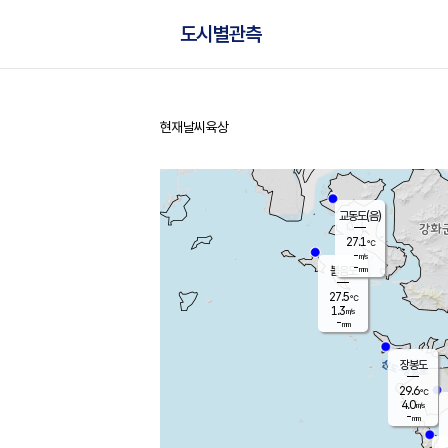
도시별관측
현재날씨
육상
홈
교동도(음)
27.1
℃
-
m/s
-
mm
볼음도
대연평
27.5
℃
1.3
m/s
29.3
℃
-
mm
1.1
m/s
-
mm
장봉도
29.6
℃
4.0
m/s
-
mm