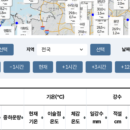
-
-
mm
무의도
mm
mm
분당구
0.7
-
2.0
m/s
m/s
mm
수리산길
-
-
mm
mm
8.2
의왕
30.0
℃
℃
1.8
29.8
m/s
1.5
m/s
℃
-
-
-
mm
0.7
℃
mm
m/s
기흥구갈
-
-
m/s
mm
용인
-
수원
mm
28.5
℃
대부도
26.9
℃
영흥도
0.7
29.8
m/s
℃
1.2
m/s
-
mm
1.9
27.1
m/s
-
℃
mm
29.1
℃
-
오산
0.2
mm
m/s
2.3
m/s
-
mm
-
mm
향남
26.8
℃
지역
날짜
0.2
m/s
30.3
-
℃
운평
mm
송탄
-
℃
m/s
-
s
mm
27.5
보
℃
30.2
-1시간
현재
+1시간
+3시간
+1
℃
1.7
m/s
산
0.3
m/s
-
24.
mm
-
mm
0.5
℃
-
m
/s
기온(℃)
강수
현재
이슬점
체감
일강수
적설
중하운량
기온
온도
온도
mm
cm