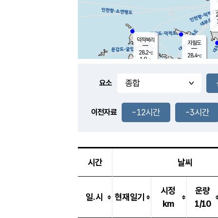
2
덕적북리
자월도
28.2
℃
28.4
℃
1.9
m/s
3.5
m/s
-
mm
-
mm
요소
풍도
28.4
덕적지도
0.9
m/
-
-12시간
-3시간
mm
이전자료
29.7
℃
대
2.0
m/s
-
mm
26.3
0.0
m
-
mm
시간
날씨
시정
운량
일.시
현재일기
km
1/10