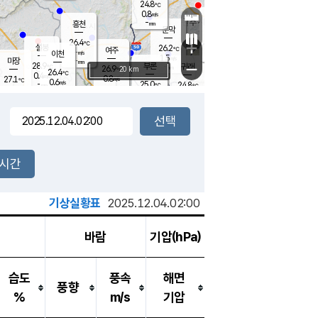
24.8
℃
강림
0.8
m/s
원주
-
흥천
mm
22.8
℃
문막
0.4
m/s
28.1
℃
26.4
-
℃
mm
+
0.9
설봉
m/s
26.2
℃
여주
-
m/s
이천
-
mm
1.5
m/s
-
마장
mm
신림
28.9
부론
-
귀래
−
℃
mm
26.9
20 km
℃
26.4
℃
0.4
m/s
0.8
27.1
m/s
℃
23.1
0.6
m/s
℃
-
25.0
24.8
mm
℃
-
℃
mm
0.1
m/s
-
0.3
mm
m/s
0.0
0.1
m/s
m/s
-
mm
-
백운
mm
-
-
mm
mm
백암
장호원
24.0
℃
0.7
m/s
24.6
℃
26.5
엄정
℃
-
mm
0.0
m/s
0.7
m/s
노은
-
mm
-
25.4
mm
℃
개
2시간
0.7
m/s
25.0
℃
-
mm
5
0.0
℃
m/s
-
m/s
mm
m
기상실황표
2025.12.04.02:00
바람
기압(hPa)
습도
풍속
해면
풍향
%
m/s
기압