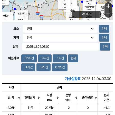
-
1.7
m/s
℃
-
-
-
mm
-
℃
mm
+
m/s
기흥구갈
-
-
m/s
mm
용인
-
수원
mm
−
34.5
℃
대부도
20 km
33.6
℃
영흥도
2.0
33.6
m/s
℃
2.5
m/s
-
mm
1.5
33.1
m/s
-
℃
mm
31.6
℃
-
오산
2.1
mm
m/s
1.8
m/s
-
mm
요소
-
mm
향남
33.6
℃
1.3
m/s
33.5
-
지역
℃
운평
mm
송탄
1.2
℃
m/s
-
s
mm
33.0
보
℃
날짜
34.0
℃
2.2
m/s
산
2.0
m/s
-
31.
mm
-
mm
0.8
℃
이전자료
-12시간
-3시간
-1시간
현재
-
m
/s
+1시간
+3시간
+12시간
기상실황표
2025.12.04.03:00
시간
날씨
시정
운량
현재
일.시
현재일기
중하운량
km
1/10
기온
도시별 기상실황표로 지점, 날씨, 기온, 강수, 바람, 기압등을 안내한 표입
4.03H
맑음
20 이상
2
0
-1.1