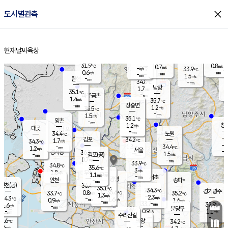
close
도시별관측
장남
판문점
33.1
℃
1.0
m/s
화현
35.3
동두천
℃
남면
-
현재날씨
육상
mm
파주
0.9
홈
m/s
포천
33.4
-
33.3
℃
mm
℃
34.9
℃
31.9
0.8
0.7
m/s
℃
m/s
-
양주
33.9
m/s
가
℃
-
0.6
-
mm
m/s
mm
-
mm
1.5
m/s
-
탄현
mm
34.8
-
3
℃
mm
남방
1.7
m/s
1
35.1
℃
-
파주금촌
mm
1.4
m/s
35.7
℃
-
장흥면
mm
1.2
m/s
35.5
℃
-
mm
1.5
m/s
35.1
℃
양촌
-
mm
창
1.2
m/s
은평
대곶
-
mm
34.4
노원
℃
-
김포
34.2
1.7
℃
34.3
m/s
℃
-
m/
-
1.3
34.4
m/s
mm
1.2
℃
m/s
서울
-
경서동
36.1
m
-
1.5
℃
mm
-
김포(공)
m/s
mm
0.7
-
m/s
mm
33.9
℃
34.8
-
℃
mm
35.6
℃
3
m/s
1.8
부천
m/s
1.1
구로
m/s
-
서초
mm
-
광명
mm
인천
송파*
-
mm
인천(공)
36.4
℃
35.1
℃
34.3
과천
경기광주
℃
35.6
0.8
33.7
35.2
m/s
℃
℃
℃
1.3
m/s
2.3
m/s
34.3
-
1.6
℃
mm
0.9
m/s
1.6
m/s
-
m/s
mm
-
33.7
32.9
mm
1.6
-
℃
℃
m/s
-
-
mm
무의도
mm
mm
분당구
0.9
-
1.1
m/s
m/s
mm
수리산길
-
-
mm
mm
3.6
의왕
34.2
℃
℃
1.4
m/s