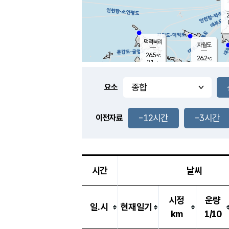
2
덕적북리
자월도
26.5
℃
26.2
℃
2.1
m/s
0.0
m/s
-
mm
-
mm
요소
풍도
27.0
덕적지도
0.8
m/
-
-12시간
-3시간
mm
이전자료
26.2
℃
대
1.5
m/s
-
mm
25.5
0.7
m
-
mm
시간
날씨
시정
운량
일.시
현재일기
km
1/10