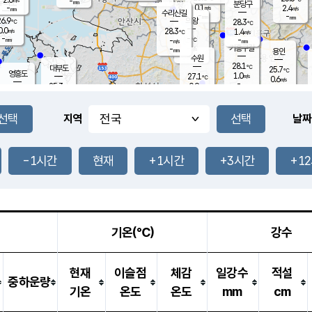
-
-
mm
무의도
mm
mm
분당구
0.1
-
2.4
m/s
m/s
mm
수리산길
-
-
mm
mm
6.9
의왕
28.3
℃
℃
0.0
28.3
m/s
1.4
m/s
℃
-
-
-
mm
-
℃
mm
m/s
기흥구갈
-
-
m/s
mm
용인
-
수원
mm
28.1
℃
대부도
25.7
℃
영흥도
1.0
27.1
m/s
℃
0.6
m/s
-
mm
0.9
25.3
m/s
-
℃
mm
27.6
℃
-
오산
0.0
mm
m/s
1.6
m/s
-
mm
-
mm
향남
24.6
℃
지역
날짜
0.0
m/s
28.7
-
℃
운평
mm
송탄
0.0
℃
m/s
-
s
mm
26.6
보
℃
27.9
-1시간
현재
+1시간
+3시간
+1
℃
1.3
m/s
산
0.5
m/s
-
22.
mm
-
mm
0.0
℃
-
m
/s
기온(℃)
강수
현재
이슬점
체감
일강수
적설
중하운량
기온
온도
온도
mm
cm