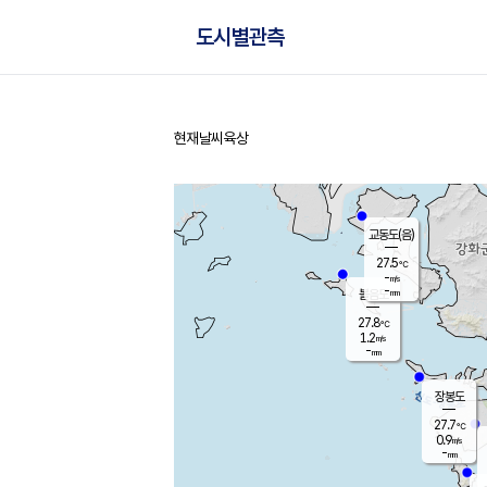
도시별관측
현재날씨
육상
홈
교동도(음)
27.5
℃
-
m/s
-
mm
볼음도
대연평
27.8
℃
1.2
m/s
28.7
℃
-
mm
0.9
m/s
-
mm
장봉도
27.7
℃
0.9
m/s
-
mm