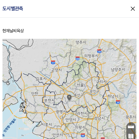
close
도시별관측
현재날씨
육상
홈