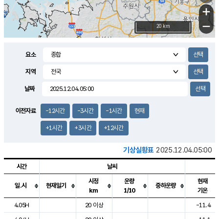
+
−
20 km
요소
지역
날짜
이전자료
-12시간
-3시간
-1시간
현재
+1시간
+3시간
+12시간
기상실황표
2025.12.04.05:00
시간
날씨
시정
운량
현재
일.시
현재일기
중하운량
km
1/10
기온
도시별 기상실황표로 지점, 날씨, 기온, 강수, 바람, 기압등을 안내한 표입
4.05H
20 이상
-11.4