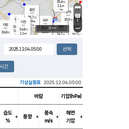
35.6
℃
강림
1.1
m/s
원주
-
흥천
mm
34.6
℃
문막
1.1
m/s
35.4
℃
35.7
-
℃
mm
+
2
설봉
m/s
35.5
℃
여주
0.9
m/s
이천
-
mm
2.1
m/s
-
마장
mm
신림
36.0
부론
-
귀래
−
℃
mm
35.3
20 km
℃
34.8
℃
0.9
m/s
1.1
36.8
m/s
℃
34.3
1.1
m/s
℃
-
34.1
33.7
mm
℃
-
℃
mm
1.2
m/s
-
1.5
mm
m/s
2.3
1.3
m/s
m/s
-
mm
-
백운
mm
-
-
mm
mm
백암
장호원
35.5
℃
1.7
m/s
34.7
℃
35.1
엄정
℃
-
mm
1.4
m/s
2.3
m/s
노은
-
mm
-
35.3
mm
℃
개
2시간
1.1
m/s
34.7
℃
-
mm
1
1.8
℃
m/s
-
m/s
mm
m
기상실황표
2025.12.04.05:00
바람
기압(hPa)
습도
풍속
해면
풍향
%
m/s
기압