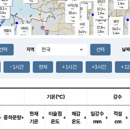
-
-
mm
무의도
mm
mm
분당구
1.2
-
1.4
m/s
m/s
mm
수리산길
-
-
mm
mm
5.1
의왕
37.3
℃
℃
2.0
35.6
m/s
1.9
m/s
℃
-
-
-
mm
-
℃
mm
m/s
기흥구갈
-
-
m/s
mm
용인
-
수원
mm
37.8
℃
대부도
36.3
℃
영흥도
1.8
34.9
m/s
℃
1.4
m/s
-
mm
2.1
34.8
m/s
-
℃
mm
31.7
℃
-
오산
2.1
mm
m/s
1.0
m/s
-
mm
-
mm
향남
35.7
℃
지역
날짜
1.2
m/s
36.2
-
℃
운평
mm
송탄
1.0
℃
m/s
-
s
mm
34.7
보
℃
36.5
-1시간
현재
+1시간
+3시간
+1
℃
1.9
m/s
산
1.4
m/s
-
34.
mm
-
mm
1.4
℃
-
m
/s
기온(℃)
강수
현재
이슬점
체감
일강수
적설
중하운량
기온
온도
온도
mm
cm