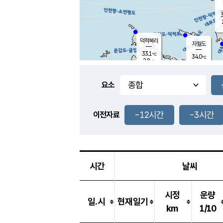
3
덕적북리
자월도
33.1
℃
34.0
℃
2.8
m/s
1.1
m/s
-
mm
-
mm
요소
풍도
30.7
덕적지도
1.4
m/
-
-12시간
-3시간
mm
이전자료
32.7
℃
대
0.6
m/s
-
mm
34.2
1.8
m
-
mm
시간
날씨
시정
운량
일.시
현재일기
km
1/10