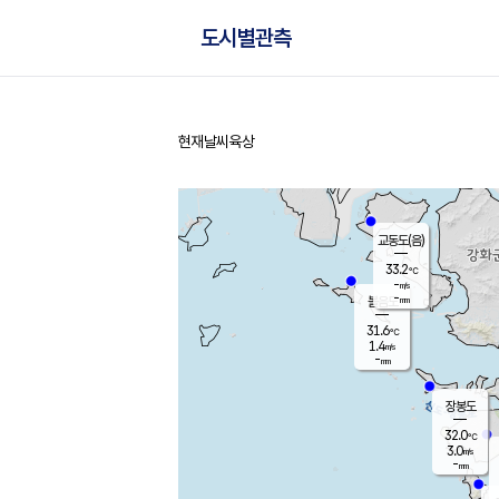
도시별관측
현재날씨
육상
홈
교동도(음)
33.2
℃
-
m/s
-
mm
볼음도
대연평
31.6
℃
1.4
m/s
32.7
℃
-
mm
1.7
m/s
-
mm
장봉도
32.0
℃
3.0
m/s
-
mm