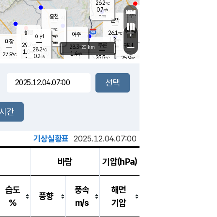
26.2
℃
강림
0.7
m/s
원주
-
흥천
mm
24.6
℃
문막
0.3
m/s
30
℃
-
-
℃
mm
+
1.3
설봉
m/s
26.1
℃
여주
-
m/s
이천
-
mm
1.8
m/s
-
마장
mm
신림
29.7
부론
-
귀래
−
℃
mm
28.3
20 km
℃
28.2
℃
1.0
m/s
1.4
27.9
m/s
℃
24.4
0.2
m/s
℃
-
25.5
25.9
mm
℃
-
℃
mm
1.1
m/s
-
0.6
mm
m/s
0.0
0.1
m/s
m/s
-
mm
-
백운
mm
-
-
mm
mm
백암
장호원
25.0
℃
0.0
m/s
24.6
℃
28.4
엄정
℃
-
mm
0.0
m/s
0.9
m/s
노은
-
mm
-
26.6
mm
℃
개
2시간
0.1
m/s
26.4
℃
-
mm
5
0.0
℃
m/s
-
m/s
mm
m
기상실황표
2025.12.04.07:00
바람
기압(hPa)
습도
풍속
해면
풍향
%
m/s
기압