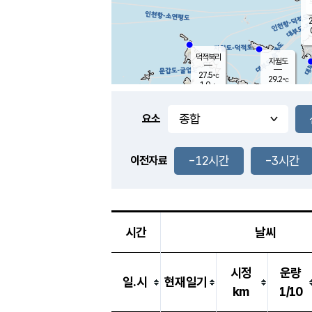
2
덕적북리
자월도
27.5
℃
29.2
℃
1.0
m/s
1.9
m/s
-
mm
-
mm
요소
풍도
27.9
덕적지도
1.4
m/
-
-12시간
-3시간
mm
이전자료
27.3
℃
대
2.4
m/s
-
mm
26.9
0.0
m
-
mm
시간
날씨
시정
운량
일.시
현재일기
km
1/10