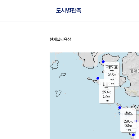
도시별관측
현재날씨
육상
홈
교동도(음)
28.5
℃
-
m/s
-
mm
볼음도
대연평
29.4
℃
1.4
m/s
30.0
℃
-
mm
0.4
m/s
-
mm
장봉도
28.0
℃
0.3
m/s
-
mm