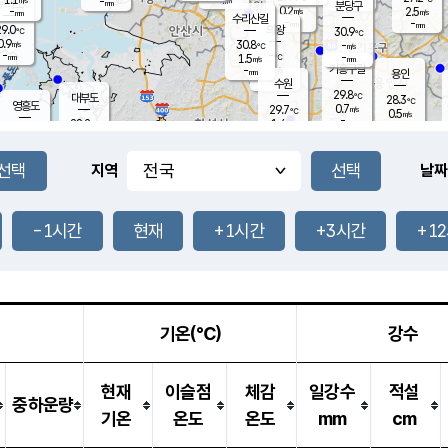
-
-
mm
무의도
mm
mm
분당구
0.2
-
2.5
m/s
m/s
mm
수리산길
-
-
mm
mm
9.0
의왕
30.9
℃
℃
0.9
30.8
m/s
-
m/s
℃
-
-
-
mm
1.5
℃
mm
m/s
기흥구갈
-
-
m/s
mm
용인
-
수원
mm
29.8
℃
대부도
28.3
℃
영흥도
0.7
29.7
m/s
℃
0.5
m/s
-
mm
1.4
28.2
m/s
-
℃
mm
30.0
℃
-
오산
1.8
mm
m/s
1.5
m/s
-
mm
-
mm
향남
26.8
℃
지역
날짜
0.0
m/s
-
-
℃
운평
mm
송탄
-
℃
m/s
-
s
mm
27.6
보
℃
30.7
-1시간
현재
+1시간
+3시간
+1
℃
0.0
m/s
산
0.3
m/s
-
24.
mm
-
mm
0.0
℃
-
m
/s
기온(℃)
강수
현재
이슬점
체감
일강수
적설
중하운량
기온
온도
온도
mm
cm