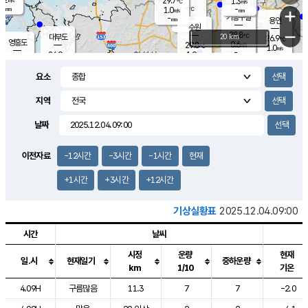
29.7
1.3
m/s
℃
-
-
-
mm
1.0
℃
mm
+
m/s
기흥구갈
-
-
m/s
mm
용인
-
수원
mm
−
28.8
℃
대부도
20 km
26.9
℃
영흥도
0.6
29.8
m/s
℃
1.0
m/s
-
mm
1.9
26.9
m/s
-
℃
mm
29.0
℃
-
오산
0.9
mm
m/s
2.3
m/s
-
mm
요소
-
mm
향남
27.8
℃
0.5
m/s
-
-
지역
℃
운평
mm
송탄
-
℃
m/s
-
s
mm
27.4
보
℃
날짜
30.3
℃
1.5
m/s
산
0.4
m/s
-
25.
mm
-
mm
0.1
℃
이전자료
-12시간
-3시간
-1시간
현재
-
m
/s
+1시간
+3시간
+12시간
기상실황표
2025.12.04.09:00
시간
날씨
시정
운량
현재
일.시
현재일기
중하운량
km
1/10
기온
도시별 기상실황표로 지점, 날씨, 기온, 강수, 바람, 기압등을 안내한 표입
4.09H
구름많음
11.3
7
7
-2.0