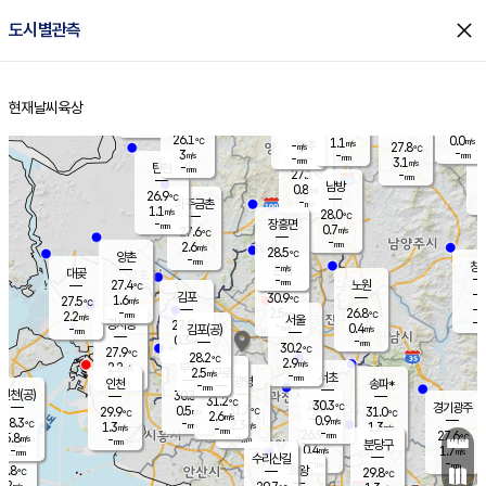
close
도시별관측
장남
판문점
26.4
℃
0.6
m/s
화현
27.0
동두천
℃
남면
-
현재날씨
육상
mm
파주
2.5
홈
m/s
포천
24.3
-
27.4
℃
mm
℃
27.5
℃
26.1
0.0
1.1
m/s
℃
m/s
-
양주
27.8
m/s
가
℃
-
3
-
mm
m/s
mm
-
mm
3.1
m/s
-
탄현
mm
27.1
-
2
℃
mm
남방
0.8
m/s
0
26.9
℃
-
파주금촌
mm
1.1
m/s
28.0
℃
-
장흥면
mm
0.7
m/s
27.6
℃
-
mm
2.6
m/s
28.5
℃
양촌
-
mm
창
-
m/s
은평
대곶
-
mm
27.4
노원
℃
-
김포
30.9
1.6
℃
27.5
m/s
℃
-
m/
-
2.5
26.8
m/s
mm
2.2
℃
m/s
서울
-
경서동
27.9
m
-
0.4
℃
mm
-
김포(공)
m/s
mm
0.3
-
m/s
mm
30.2
℃
27.9
-
℃
mm
28.2
℃
2.9
m/s
2.2
부천
m/s
2.5
구로
m/s
-
서초
mm
-
광명
mm
인천
송파*
-
mm
인천(공)
30.3
℃
31.2
℃
30.3
과천
경기광주
℃
31.7
0.5
29.9
31.0
m/s
℃
℃
℃
2.6
m/s
0.9
m/s
28.3
-
2.3
℃
mm
1.3
m/s
1.3
m/s
-
m/s
mm
-
26.9
27.6
mm
5.8
-
℃
℃
m/s
-
-
mm
무의도
mm
mm
분당구
0.4
-
1.7
m/s
m/s
mm
수리산길
-
-
mm
mm
7.8
의왕
29.8
℃
℃
2.2
m/s