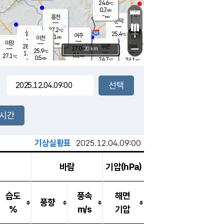
24.6
℃
강림
0.7
m/s
원주
-
흥천
mm
22.0
℃
문막
0.1
m/s
27.5
℃
27.2
-
℃
mm
+
1
설봉
m/s
25.4
℃
여주
1.1
m/s
이천
-
mm
1.4
m/s
-
마장
mm
신림
28.2
부론
-
귀래
−
℃
mm
27.0
20 km
℃
25.9
℃
1.9
m/s
0.1
27.1
m/s
℃
22.7
0.5
m/s
℃
-
24.7
24.1
mm
℃
-
℃
mm
0.0
m/s
-
0.3
mm
m/s
0.5
0.2
m/s
m/s
-
mm
-
백운
mm
-
-
mm
mm
백암
장호원
23.1
℃
0.5
m/s
24.5
℃
26.5
엄정
℃
-
mm
0.0
m/s
1.2
m/s
노은
-
mm
-
24.7
mm
℃
개
2시간
0.2
m/s
26.1
℃
-
mm
6
3.0
℃
m/s
-
m/s
mm
m
기상실황표
2025.12.04.09:00
바람
기압(hPa)
습도
풍속
해면
풍향
%
m/s
기압