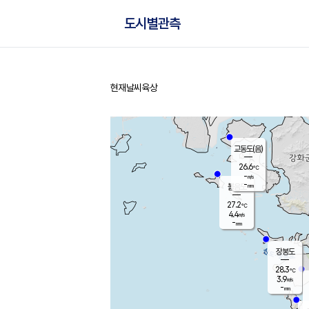
도시별관측
현재날씨
육상
홈
교동도(음)
26.6
℃
-
m/s
-
mm
볼음도
대연평
27.2
℃
4.4
m/s
28.4
℃
-
mm
1.4
m/s
-
mm
장봉도
28.3
℃
3.9
m/s
-
mm