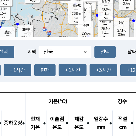
-
-
mm
무의도
mm
mm
분당구
0.4
-
2.7
m/s
m/s
mm
수리산길
-
-
mm
mm
7.0
의왕
28.9
℃
℃
0.6
29.8
m/s
1.1
m/s
℃
-
-
-
mm
-
℃
mm
m/s
기흥구갈
-
-
m/s
mm
용인
-
수원
mm
28.7
℃
대부도
27.1
℃
영흥도
1.4
29.6
m/s
℃
0.8
m/s
-
mm
2.1
27.5
m/s
-
℃
mm
28.8
℃
-
오산
2.0
mm
m/s
3.3
m/s
-
mm
-
mm
향남
27.8
℃
지역
날짜
1.5
m/s
-
-
℃
운평
mm
송탄
-
℃
m/s
-
s
mm
27.8
보
℃
29.3
-1시간
현재
+1시간
+3시간
+1
℃
1.8
m/s
산
1.0
m/s
-
25.
mm
-
mm
0.3
℃
-
m
/s
기온(℃)
강수
현재
이슬점
체감
일강수
적설
중하운량
기온
온도
온도
mm
cm