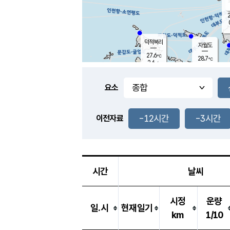
2
덕적북리
자월도
27.6
℃
28.7
℃
2.6
m/s
1.2
m/s
-
mm
-
mm
요소
풍도
28.2
덕적지도
1.4
m/
-
-12시간
-3시간
mm
이전자료
27.6
℃
대
2.6
m/s
-
mm
30.0
4.8
m
-
mm
시간
날씨
시정
운량
일.시
현재일기
km
1/10