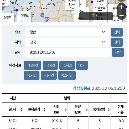
33.6
1.2
m/s
℃
-
-
-
mm
1.5
℃
mm
+
m/s
기흥구갈
-
-
m/s
mm
용인
-
수원
mm
−
36.5
℃
대부도
20 km
36.3
℃
영흥도
1.1
35.5
m/s
℃
1.6
m/s
-
mm
1.5
31.1
m/s
-
℃
mm
31.6
℃
-
오산
1.7
mm
m/s
4.0
m/s
-
mm
요소
-
mm
향남
32.9
℃
0.7
m/s
36.0
-
지역
℃
운평
mm
송탄
0.7
℃
m/s
-
s
mm
33.4
보
℃
날짜
36.2
℃
3.1
m/s
산
1.2
m/s
-
-
mm
-
mm
-
m
℃
이전자료
-12시간
-3시간
-1시간
현재
-
m
/s
+1시간
+3시간
+12시간
기상실황표
2025.12.05.13:00
시간
날씨
시정
운량
현재
일.시
현재일기
중하운량
km
1/10
기온
도시별 기상실황표로 지점, 날씨, 기온, 강수, 바람, 기압등을 안내한 표입
5.13H
맑음
20 이상
5
5
8.8