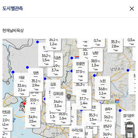
close
도시별관측
장남
판문점
35.8
℃
1.6
m/s
화현
34.7
동두천
℃
남면
-
현재날씨
육상
mm
파주
0.3
홈
m/s
포천
32.5
-
35.7
℃
mm
℃
35.3
℃
35.1
0.3
0.7
m/s
℃
m/s
-
양주
35.3
m/s
가
℃
-
1.2
-
mm
m/s
mm
-
mm
2.8
m/s
-
탄현
mm
36.2
-
3
℃
mm
남방
3.3
m/s
1
36.2
℃
-
파주금촌
mm
1.5
m/s
38.5
℃
-
장흥면
mm
1.3
m/s
34.9
℃
-
mm
3.7
m/s
37.5
℃
양촌
-
mm
창
-
m/s
은평
대곶
-
mm
35.1
노원
℃
-
김포
35.3
2.9
℃
33.4
m/s
℃
-
m/
-
1.5
36.8
m/s
mm
2.1
℃
m/s
서울
-
경서동
34.9
m
-
1.1
℃
mm
-
김포(공)
m/s
mm
1.8
-
m/s
mm
37.7
℃
33.5
-
℃
mm
34.6
℃
1.4
m/s
3.3
부천
m/s
3.3
구로
m/s
-
서초
mm
-
광명
mm
인천
송파*
-
mm
인천(공)
34.9
℃
35.6
℃
35.3
과천
경기광주
℃
35.5
1.3
34.9
36.2
m/s
℃
℃
℃
1.6
m/s
1.5
m/s
32.0
-
2.0
℃
mm
2.5
m/s
2.6
m/s
-
m/s
mm
-
35.3
32.5
mm
4.1
-
℃
℃
m/s
-
-
mm
무의도
mm
mm
분당구
1.3
-
1.8
m/s
m/s
mm
수리산길
-
-
mm
mm
0.2
의왕
36.9
℃
℃
2.6
m/s