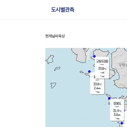
도시별관측
현재날씨
육상
홈
교동도(음)
33.8
℃
-
m/s
-
mm
볼음도
대연평
33.8
℃
2.4
m/s
32.9
℃
-
mm
2.1
m/s
-
mm
장봉도
31.9
℃
3.0
m/s
-
mm