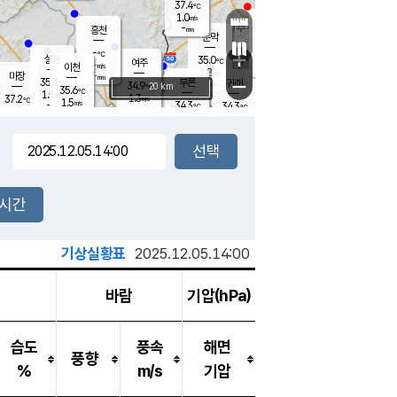
37.4
℃
강림
1.0
m/s
원주
-
흥천
mm
35.3
℃
문막
1.5
m/s
34.6
℃
-
-
℃
mm
+
1.3
설봉
m/s
35.0
℃
여주
-
m/s
이천
-
mm
1.8
m/s
-
마장
mm
신림
35.3
부론
-
귀래
−
℃
mm
34.9
20 km
℃
35.6
℃
1.5
m/s
1.3
37.2
m/s
℃
34.9
1.5
m/s
℃
-
34.3
34.3
mm
℃
-
℃
mm
1.9
m/s
-
1.9
mm
m/s
1.7
1.8
m/s
m/s
-
mm
-
백운
mm
-
-
mm
mm
백암
장호원
35.3
℃
1.4
m/s
34.7
℃
36.3
엄정
℃
-
mm
1.7
m/s
1.8
m/s
노은
-
mm
-
35.7
mm
℃
개
2시간
2.0
m/s
35.2
℃
-
mm
0
1.2
℃
m/s
-
m/s
mm
m
기상실황표
2025.12.05.14:00
바람
기압(hPa)
습도
풍속
해면
풍향
%
m/s
기압