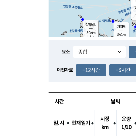
3
덕적북리
자월도
30.4
℃
34.1
℃
1.1
m/s
1.3
m/s
-
mm
-
mm
요소
풍도
29.7
덕적지도
3.1
m/
-
-12시간
-3시간
mm
이전자료
29.3
℃
대
1.6
m/s
-
mm
30.5
2.4
m
-
mm
시간
날씨
시정
운량
일.시
현재일기
km
1/10