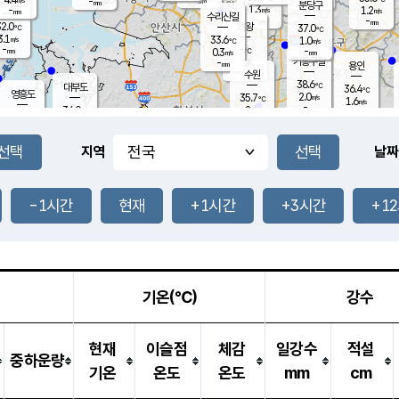
-
-
mm
무의도
mm
mm
분당구
1.3
-
1.2
m/s
m/s
mm
수리산길
-
-
mm
mm
2.0
의왕
37.0
℃
℃
3.1
33.6
m/s
1.0
m/s
℃
-
-
-
mm
0.3
℃
mm
m/s
기흥구갈
-
-
m/s
mm
용인
-
수원
mm
38.6
℃
대부도
36.4
℃
영흥도
2.0
35.7
m/s
℃
1.6
m/s
-
mm
2
34.0
m/s
-
℃
mm
33.3
℃
-
오산
3.1
mm
m/s
3.1
m/s
-
mm
-
mm
향남
34.4
℃
지역
날짜
1.4
m/s
35.8
-
℃
운평
mm
송탄
1.5
℃
m/s
-
s
mm
35.0
보
℃
36.2
-1시간
현재
+1시간
+3시간
+1
℃
2.2
m/s
산
1.6
m/s
-
33.
mm
-
mm
1.2
℃
-
m
/s
기온(℃)
강수
현재
이슬점
체감
일강수
적설
중하운량
기온
온도
온도
mm
cm