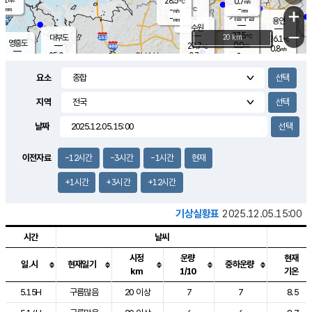
28.5
0.7
m/s
℃
-
-
-
mm
-
℃
mm
+
m/s
기흥구갈
-
-
m/s
mm
용인
-
수원
mm
−
27.5
℃
대부도
20 km
26.1
℃
영흥도
0.0
27.7
m/s
℃
0.8
m/s
-
mm
0.7
25.0
m/s
-
℃
mm
27.4
℃
-
오산
0.0
mm
m/s
0.7
m/s
-
mm
요소
-
mm
향남
24.7
℃
0.0
m/s
28.8
-
지역
℃
운평
mm
송탄
0.1
℃
m/s
-
s
mm
26.5
보
℃
날짜
27.8
℃
1.1
m/s
산
0.0
m/s
-
-
mm
-
mm
-
m
℃
이전자료
-12시간
-3시간
-1시간
현재
-
m
/s
+1시간
+3시간
+12시간
기상실황표
2025.12.05.15:00
시간
날씨
시정
운량
현재
일.시
현재일기
중하운량
km
1/10
기온
도시별 기상실황표로 지점, 날씨, 기온, 강수, 바람, 기압등을 안내한 표입
5.15H
구름많음
20 이상
7
7
8.5