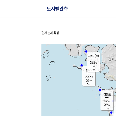
도시별관측
현재날씨
육상
홈
교동도(음)
28.8
℃
-
m/s
-
mm
볼음도
대연평
29.9
℃
0.7
m/s
30.3
℃
-
mm
1.6
m/s
-
mm
장봉도
28.5
℃
0.9
m/s
-
mm