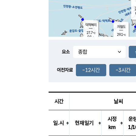
2
덕적북리
자월도
27.7
℃
29.1
℃
0.8
m/s
1.1
m/s
-
mm
-
mm
요소
풍도
28.4
덕적지도
1.1
m/
-
-12시간
-3시간
mm
이전자료
26.6
℃
대
1.8
m/s
-
mm
27.0
0.0
m
-
mm
시간
날씨
시정
운
일.시
현재일기
km
1/1