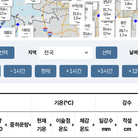
-
-
mm
무의도
mm
mm
분당구
0.6
-
1.8
m/s
m/s
mm
수리산길
-
-
mm
mm
9.6
의왕
31.7
℃
℃
0.7
31.5
m/s
0.0
m/s
℃
-
-
-
mm
1.3
℃
mm
m/s
기흥구갈
-
-
m/s
mm
용인
-
수원
mm
30.4
℃
대부도
28.7
℃
영흥도
0.7
30.6
m/s
℃
1.7
m/s
-
mm
0.5
28.9
m/s
-
℃
mm
28.6
℃
-
오산
2.1
mm
m/s
0.6
m/s
-
mm
-
mm
향남
27.5
℃
지역
날짜
0.0
m/s
32.0
-
℃
운평
mm
송탄
0.0
℃
m/s
-
s
mm
27.7
보
℃
31.4
-1시간
현재
+1시간
+3시간
+1
℃
0.2
m/s
산
0.7
m/s
-
25.
mm
-
mm
0.0
℃
-
m
/s
기온(℃)
강수
량
현재
이슬점
체감
일강수
적설
중하운량
0
기온
온도
온도
mm
cm