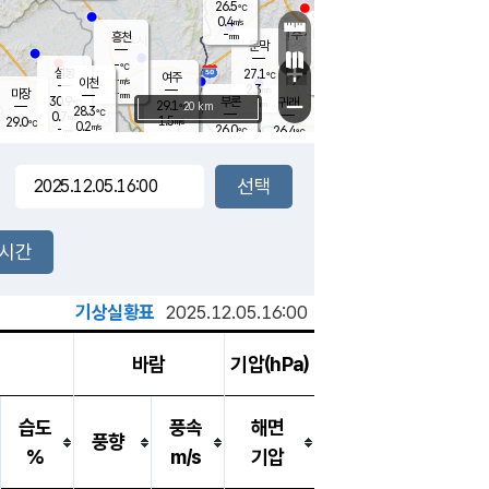
26.5
℃
강림
0.4
m/s
원주
-
흥천
mm
25.4
℃
문막
0.3
m/s
30.4
℃
-
-
℃
mm
+
1
설봉
m/s
27.1
℃
여주
-
m/s
이천
-
mm
2.3
m/s
-
마장
mm
신림
30.9
부론
-
귀래
−
℃
mm
29.1
20 km
℃
28.3
℃
0.7
m/s
1.5
29.0
m/s
℃
25.2
0.2
m/s
℃
-
26.0
26.4
mm
℃
-
℃
mm
1.2
m/s
-
0.4
mm
m/s
0.0
0.1
m/s
m/s
-
mm
-
백운
mm
-
-
mm
mm
백암
장호원
25.9
℃
0.6
m/s
24.8
℃
28.1
엄정
℃
-
mm
0.0
m/s
0.6
m/s
노은
-
mm
-
27.2
mm
℃
개
2시간
0.5
m/s
26.6
℃
-
mm
1
0.0
℃
m/s
-
m/s
mm
m
기상실황표
2025.12.05.16:00
바람
기압(hPa)
습도
풍속
해면
풍향
%
m/s
기압