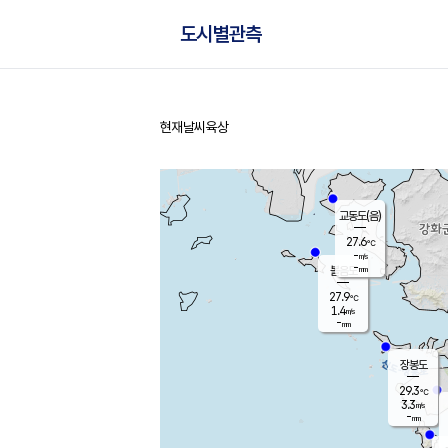
도시별관측
현재날씨
육상
홈
교동도(음)
27.6
℃
-
m/s
-
mm
볼음도
대연평
27.9
℃
1.4
m/s
29.6
℃
-
mm
1.8
m/s
-
mm
장봉도
29.3
℃
3.3
m/s
-
mm