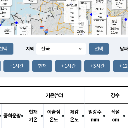
-
-
mm
무의도
mm
mm
분당구
0.8
-
2.7
m/s
m/s
mm
수리산길
-
-
mm
mm
8.2
의왕
30.1
℃
℃
1.8
-
m/s
-
m/s
℃
-
-
-
mm
-
℃
mm
m/s
기흥구갈
-
-
m/s
mm
용인
-
수원
mm
28.9
℃
대부도
26.9
℃
영흥도
0.6
29.8
m/s
℃
1.1
m/s
-
mm
1.9
27.3
m/s
-
℃
mm
29.0
℃
-
오산
0.5
mm
m/s
5.0
m/s
-
mm
-
mm
향남
26.3
℃
지역
날짜
0.2
m/s
-
-
℃
운평
mm
송탄
-
℃
m/s
-
s
mm
27.5
보
℃
29.5
-1시간
현재
+1시간
+3시간
+1
℃
1.4
m/s
산
0.4
m/s
-
24.
mm
-
mm
0.0
℃
-
m
/s
기온(℃)
강수
현재
이슬점
체감
일강수
적설
중하운량
기온
온도
온도
mm
cm