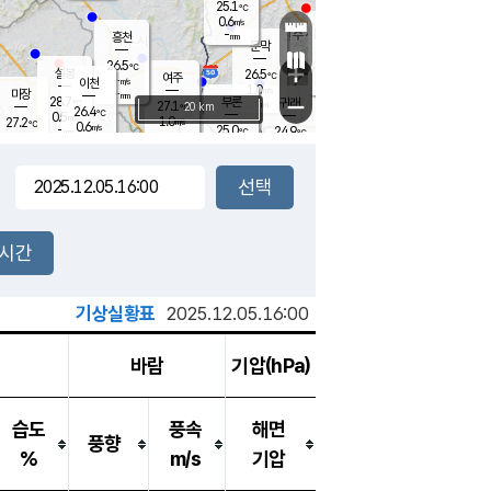
25.1
℃
강림
0.6
m/s
원주
-
흥천
mm
22.9
℃
문막
0.1
m/s
28.1
℃
26.5
-
℃
mm
+
0.9
설봉
m/s
26.5
℃
여주
-
m/s
이천
-
mm
1.0
m/s
-
마장
mm
신림
28.7
부론
-
귀래
−
℃
mm
27.1
20 km
℃
26.4
℃
0.5
m/s
1.0
27.2
m/s
℃
23.2
0.6
m/s
℃
-
25.0
24.9
mm
℃
-
℃
mm
0.0
m/s
-
0.2
mm
m/s
0.0
0.0
m/s
m/s
-
mm
-
백운
mm
-
-
mm
mm
백암
장호원
23.9
℃
0.0
m/s
24.5
℃
27.2
엄정
℃
-
mm
0.1
m/s
0.6
m/s
노은
-
mm
-
25.6
mm
℃
개
2시간
0.6
m/s
25.0
℃
-
mm
0
0.1
℃
m/s
-
m/s
mm
m
기상실황표
2025.12.05.16:00
바람
기압(hPa)
습도
풍속
해면
풍향
%
m/s
기압