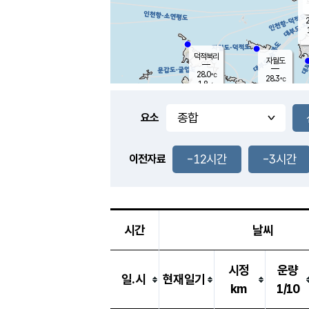
2
덕적북리
자월도
28.0
℃
28.3
℃
1.8
m/s
3.2
m/s
-
mm
-
mm
요소
풍도
28.1
덕적지도
0.6
m/
-
-12시간
-3시간
mm
이전자료
28.7
℃
대
3.0
m/s
-
mm
26.9
0.0
m
-
mm
시간
날씨
시정
운량
일.시
현재일기
km
1/10