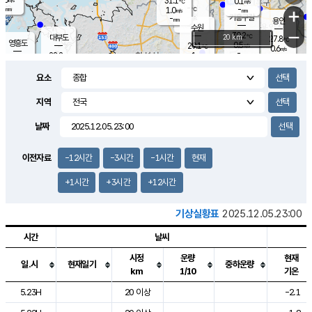
31.1
0.1
m/s
℃
-
-
-
mm
1.0
℃
mm
+
m/s
기흥구갈
-
-
m/s
mm
용인
-
수원
mm
−
30.2
℃
대부도
20 km
27.8
℃
영흥도
0.5
29.1
m/s
℃
0.6
m/s
-
mm
1
28.2
m/s
-
℃
mm
30.3
℃
-
오산
1.0
mm
m/s
2.6
m/s
-
mm
요소
-
mm
향남
27.0
℃
0.6
m/s
-
-
지역
℃
운평
mm
송탄
-
℃
m/s
-
s
mm
27.0
보
℃
날짜
30.6
℃
0.0
m/s
산
1.3
m/s
-
24.
mm
-
mm
0.0
℃
이전자료
-12시간
-3시간
-1시간
현재
-
m
/s
+1시간
+3시간
+12시간
기상실황표
2025.12.05.23:00
시간
날씨
시정
운량
현재
일.시
현재일기
중하운량
km
1/10
기온
도시별 기상실황표로 지점, 날씨, 기온, 강수, 바람, 기압등을 안내한 표입
5.23H
20 이상
-2.1