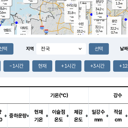
-
-
mm
무의도
mm
mm
분당구
1.4
-
1.3
m/s
m/s
mm
수리산길
-
-
mm
mm
8.6
의왕
34.2
℃
℃
0.6
31.8
m/s
1.4
m/s
℃
-
-
-
mm
-
℃
mm
m/s
기흥구갈
-
-
m/s
mm
용인
-
수원
mm
32.1
℃
대부도
32.2
℃
영흥도
0.7
33.2
m/s
℃
0.7
m/s
-
mm
2.1
28.2
m/s
-
℃
mm
29.2
℃
-
오산
2.4
mm
m/s
3.1
m/s
-
mm
-
mm
향남
29.2
℃
지역
날짜
0.5
m/s
32.9
-
℃
운평
mm
송탄
0.7
℃
m/s
-
s
mm
28.4
보
℃
33.8
-1시간
현재
+1시간
+3시간
+1
℃
2.4
m/s
산
0.9
m/s
-
27.
mm
-
mm
0.6
℃
-
m
/s
기온(℃)
강수
량
현재
이슬점
체감
일강수
적설
중하운량
0
기온
온도
온도
mm
cm