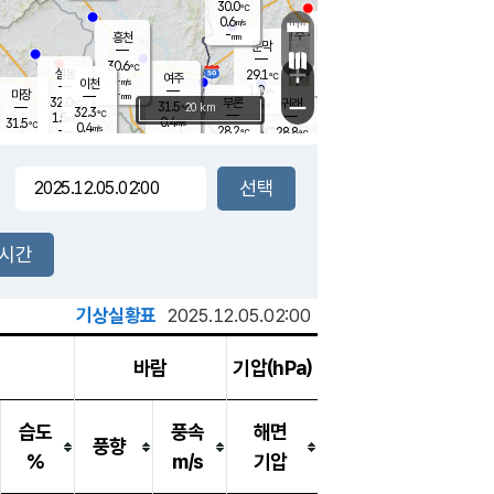
30.0
℃
강림
0.6
m/s
원주
-
흥천
mm
27.9
℃
문막
0.6
m/s
33.8
℃
30.6
-
℃
mm
+
2.5
설봉
m/s
29.1
℃
여주
-
m/s
이천
-
mm
1.0
m/s
-
마장
mm
신림
32.0
부론
-
귀래
−
℃
mm
31.5
20 km
℃
32.3
℃
1.5
m/s
0.4
31.5
m/s
℃
26.7
0.4
m/s
℃
-
28.2
28.8
mm
℃
-
℃
mm
1.4
m/s
-
0.1
mm
m/s
0.6
0.6
m/s
m/s
-
mm
-
백운
mm
-
-
mm
mm
백암
장호원
28.7
℃
0.9
m/s
27.5
℃
31.1
엄정
℃
-
mm
0.2
m/s
0.6
m/s
노은
-
mm
-
29.8
mm
℃
개
2시간
1.6
m/s
28.4
℃
-
mm
9
1.1
℃
m/s
-
m/s
mm
m
기상실황표
2025.12.05.02:00
바람
기압(hPa)
습도
풍속
해면
풍향
%
m/s
기압