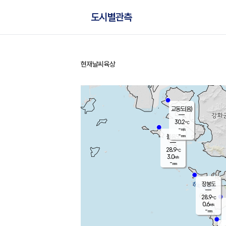
도시별관측
현재날씨
육상
홈
교동도(음)
30.2
℃
-
m/s
-
mm
볼음도
대연평
28.9
℃
3.0
m/s
29.1
℃
-
mm
2.4
m/s
-
mm
장봉도
28.9
℃
0.6
m/s
-
mm