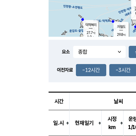
2
덕적북리
자월도
27.7
℃
29.8
℃
1.0
m/s
1.8
m/s
-
mm
-
mm
요소
풍도
28.2
덕적지도
1.8
m/
-
-12시간
-3시간
mm
이전자료
26.8
℃
대
4.0
m/s
-
mm
26.7
0.7
m
-
mm
시간
날씨
시정
운
일.시
현재일기
km
1/1