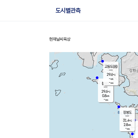
도시별관측
현재날씨
육상
홈
교동도(음)
29.6
℃
-
m/s
-
mm
볼음도
대연평
29.6
℃
0.8
m/s
31.8
℃
-
mm
1.6
m/s
-
mm
장봉도
31.4
℃
2.8
m/s
-
mm