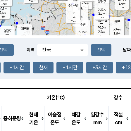
-
-
mm
무의도
mm
mm
분당구
2.5
-
2.4
m/s
m/s
mm
수리산길
-
-
mm
mm
0.1
의왕
30.1
℃
℃
3.4
-
m/s
2.5
m/s
℃
-
-
-
mm
-
℃
mm
m/s
기흥구갈
-
-
m/s
mm
용인
-
수원
mm
29.9
℃
대부도
30.4
℃
영흥도
2.4
30.6
m/s
℃
1.8
m/s
-
mm
4.3
30.6
m/s
-
℃
mm
31.2
℃
-
오산
4.8
mm
m/s
6.0
m/s
-
mm
-
mm
향남
29.7
℃
지역
날짜
3.1
m/s
32.0
-
℃
운평
mm
송탄
-
℃
m/s
-
s
mm
30.7
보
℃
31.3
-1시간
현재
+1시간
+3시간
+1
℃
3.5
m/s
산
1.7
m/s
-
29.
mm
-
mm
1.3
℃
-
m
/s
기온(℃)
강수
현재
이슬점
체감
일강수
적설
중하운량
기온
온도
온도
mm
cm