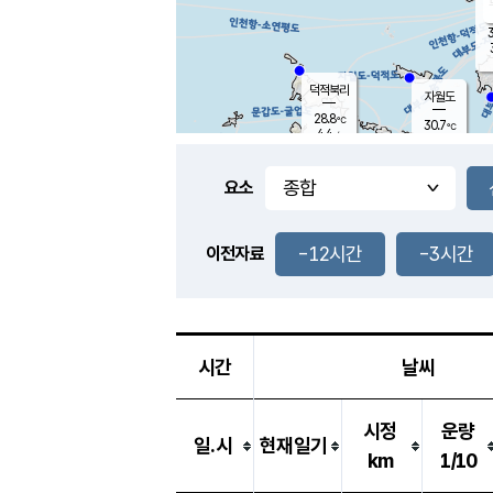
3
덕적북리
자월도
28.8
℃
30.7
℃
4.4
m/s
1.1
m/s
-
mm
-
mm
요소
풍도
29.9
덕적지도
3.8
m/
-
-12시간
-3시간
mm
이전자료
29.5
℃
대
3.8
m/s
-
mm
30.9
7.1
m
-
mm
시간
날씨
시정
운량
일.시
현재일기
km
1/10