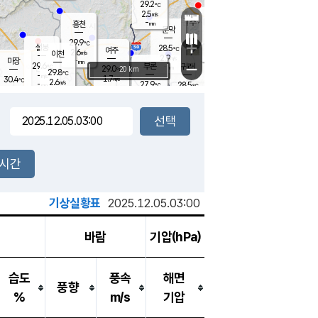
29.2
℃
강림
2.5
m/s
원주
-
흥천
mm
26.3
℃
문막
1.3
m/s
28.6
℃
29.9
-
℃
mm
+
3.9
설봉
m/s
28.5
℃
여주
2.6
m/s
이천
-
mm
2.9
m/s
-
마장
mm
신림
29.6
부론
-
귀래
−
℃
mm
29.0
20 km
℃
29.8
℃
-
m/s
1.7
30.4
m/s
℃
26.6
2.6
m/s
℃
-
27.9
28.5
mm
℃
-
℃
mm
3.2
m/s
-
3.2
mm
m/s
3.7
0.5
m/s
m/s
-
mm
-
백운
mm
-
-
mm
mm
백암
장호원
27.6
℃
3.5
m/s
29.6
℃
30.1
엄정
℃
-
mm
1.6
m/s
3.8
m/s
노은
-
mm
-
28.5
mm
℃
개
2시간
4.6
m/s
28.3
℃
-
mm
4
3.9
℃
m/s
-
m/s
mm
m
기상실황표
2025.12.05.03:00
바람
기압(hPa)
습도
풍속
해면
풍향
%
m/s
기압