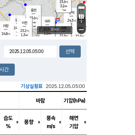
23.6
℃
강림
3.2
m/s
원주
-
흥천
mm
20.1
℃
문막
0.3
m/s
23.9
℃
23.6
-
℃
mm
+
1.9
설봉
m/s
24.3
℃
여주
-
m/s
이천
-
mm
2.8
m/s
-
마장
mm
신림
24.5
부론
-
귀래
−
℃
mm
23.3
20 km
℃
23.2
℃
-
m/s
1.0
24.8
m/s
℃
22.5
1.3
m/s
℃
-
22.6
22.6
mm
℃
-
℃
mm
3.0
m/s
-
1.0
mm
m/s
2.9
1.2
m/s
m/s
-
mm
-
백운
mm
-
-
mm
mm
백암
장호원
23.4
℃
0.8
m/s
22.0
℃
23.4
엄정
℃
-
mm
1.7
m/s
1.8
m/s
노은
-
mm
-
24.5
mm
℃
개
2시간
2.6
m/s
23.9
℃
-
mm
1
2.5
℃
m/s
-
m/s
mm
m
기상실황표
2025.12.05.05:00
바람
기압(hPa)
습도
풍속
해면
풍향
%
m/s
기압