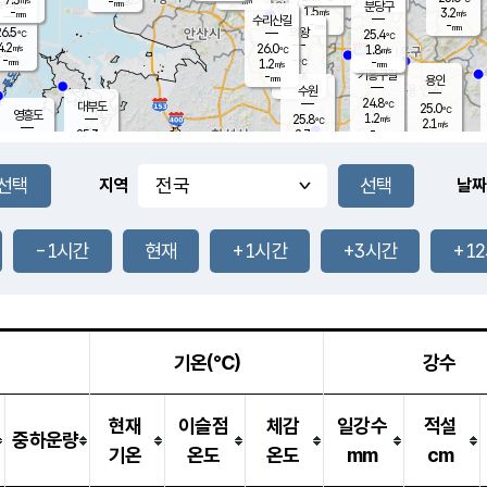
-
-
mm
무의도
mm
mm
분당구
1.5
-
3.2
m/s
m/s
mm
수리산길
-
-
mm
mm
6.5
의왕
25.4
℃
℃
4.2
26.0
m/s
1.8
m/s
℃
-
-
-
mm
1.2
℃
mm
m/s
기흥구갈
-
-
m/s
mm
용인
-
수원
mm
24.8
℃
대부도
25.0
℃
영흥도
1.2
25.8
m/s
℃
2.1
m/s
-
mm
2.7
25.3
m/s
-
℃
mm
27.0
℃
-
오산
3.8
mm
m/s
6.6
m/s
-
mm
-
mm
향남
25.2
℃
지역
날짜
2.6
m/s
26.3
-
℃
운평
mm
송탄
-
℃
m/s
-
s
mm
24.9
보
℃
25.2
-1시간
현재
+1시간
+3시간
+1
℃
2.8
m/s
산
0.6
m/s
-
22.
mm
-
mm
1.1
℃
-
m
/s
기온(℃)
강수
현재
이슬점
체감
일강수
적설
중하운량
기온
온도
온도
mm
cm