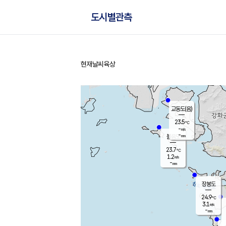
도시별관측
현재날씨
육상
홈
교동도(음)
23.5
℃
-
m/s
-
mm
볼음도
대연평
23.7
℃
1.2
m/s
25.7
℃
-
mm
2.3
m/s
-
mm
장봉도
24.9
℃
3.1
m/s
-
mm