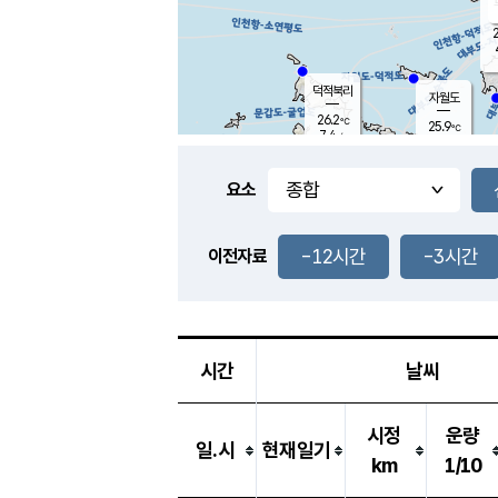
2
덕적북리
자월도
26.2
℃
25.9
℃
7.4
m/s
0.8
m/s
-
mm
-
mm
요소
풍도
25.8
덕적지도
2.5
m/
-
-12시간
-3시간
mm
이전자료
25.3
℃
대
3.4
m/s
-
mm
26.0
7.6
m
-
mm
시간
날씨
시정
운량
일.시
현재일기
km
1/10