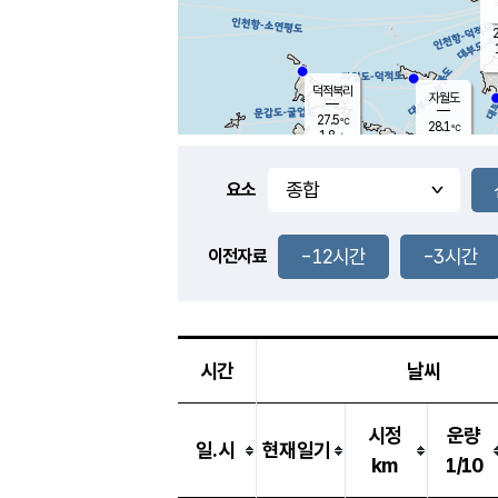
2
덕적북리
자월도
27.5
℃
28.1
℃
1.8
m/s
4.2
m/s
-
mm
-
mm
요소
풍도
28.9
덕적지도
1.0
m/
-
-12시간
-3시간
mm
이전자료
27.8
℃
대
2.3
m/s
-
mm
26.2
0.0
m
-
mm
시간
날씨
시정
운량
일.시
현재일기
km
1/10