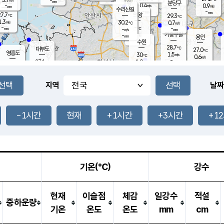
-
-
mm
무의도
mm
mm
분당구
0.4
-
0.9
m/s
m/s
mm
수리산길
-
-
mm
mm
7.7
의왕
29.3
℃
℃
1.3
30.2
m/s
0.7
m/s
℃
-
-
-
mm
-
℃
mm
m/s
기흥구갈
-
-
m/s
mm
용인
-
수원
mm
28.7
℃
대부도
27.0
℃
영흥도
1.5
30
m/s
℃
0.6
m/s
-
mm
1.9
27.1
m/s
-
℃
mm
28.8
℃
-
오산
0.8
mm
m/s
2.6
m/s
-
mm
-
mm
향남
29.0
℃
지역
날짜
1.5
m/s
29.9
-
℃
운평
mm
송탄
-
℃
m/s
-
s
mm
27.6
보
℃
29.8
-1시간
현재
+1시간
+3시간
+1
℃
1.2
m/s
산
0.7
m/s
-
25.
mm
-
mm
0.6
℃
-
m
/s
기온(℃)
강수
현재
이슬점
체감
일강수
적설
중하운량
기온
온도
온도
mm
cm