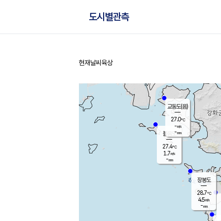
도시별관측
현재날씨
육상
홈
교동도(음)
27.0
℃
-
m/s
-
mm
볼음도
대연평
27.4
℃
1.7
m/s
28.9
℃
-
mm
0.7
m/s
-
mm
장봉도
28.7
℃
4.5
m/s
-
mm