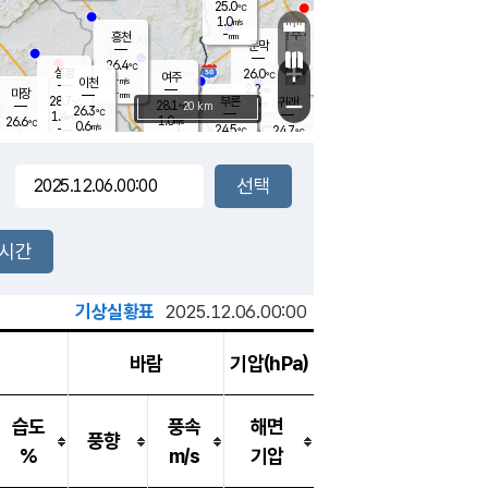
25.0
℃
강림
1.0
m/s
원주
-
흥천
mm
22.4
℃
문막
0.2
m/s
27.7
℃
26.4
-
℃
mm
+
0.7
설봉
m/s
26.0
℃
여주
-
m/s
이천
-
mm
2.2
m/s
-
마장
mm
신림
28.7
부론
-
귀래
−
℃
mm
28.1
20 km
℃
26.3
℃
1.4
m/s
1.0
26.6
m/s
℃
22.8
0.6
m/s
℃
-
24.5
24.7
mm
℃
-
℃
mm
0.5
m/s
-
0.4
mm
m/s
0.0
0.5
m/s
m/s
-
mm
-
백운
mm
-
-
mm
mm
백암
장호원
23.5
℃
0.4
m/s
24.2
℃
25.9
엄정
℃
-
mm
0.1
m/s
0.6
m/s
노은
-
mm
-
25.3
mm
℃
개
2시간
0.2
m/s
24.7
℃
-
mm
2
0.4
℃
m/s
-
m/s
mm
m
기상실황표
2025.12.06.00:00
바람
기압(hPa)
습도
풍속
해면
풍향
%
m/s
기압