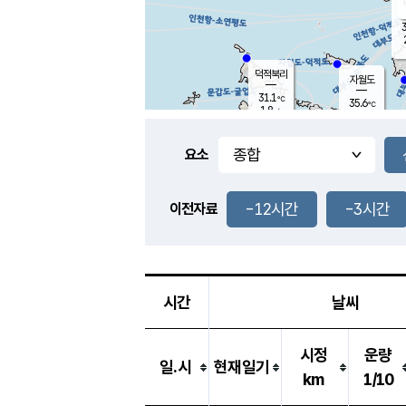
3
덕적북리
자월도
31.1
℃
35.6
℃
1.8
m/s
1.3
m/s
-
mm
-
mm
요소
풍도
30.2
덕적지도
2.3
m/
-
-12시간
-3시간
mm
이전자료
29.3
℃
대
3.9
m/s
-
mm
32.9
2.1
m
-
mm
시간
날씨
시정
운량
일.시
현재일기
km
1/10