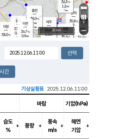
36.3
℃
강림
1.2
m/s
원주
-
흥천
mm
36.4
℃
문막
1.0
m/s
36.7
℃
38.0
-
℃
mm
+
2.2
설봉
m/s
35.8
℃
여주
-
m/s
이천
-
mm
1.9
m/s
-
마장
mm
신림
37.3
부론
-
귀래
−
℃
mm
36.6
20 km
℃
36.7
℃
0.9
m/s
1.0
38.0
m/s
℃
35.3
0.9
m/s
℃
-
35.6
34.4
mm
℃
-
℃
mm
0.6
m/s
-
1.3
mm
m/s
1.4
2.3
m/s
m/s
-
mm
-
백운
mm
-
-
mm
mm
백암
장호원
36.3
℃
1.6
m/s
35.3
℃
37.1
엄정
℃
-
mm
1.5
m/s
1.0
m/s
노은
-
mm
-
37.4
mm
℃
개
2시간
1.3
m/s
36.3
℃
-
mm
9
0.8
℃
m/s
-
m/s
mm
m
기상실황표
2025.12.06.11:00
바람
기압(hPa)
습도
풍속
해면
풍향
%
m/s
기압