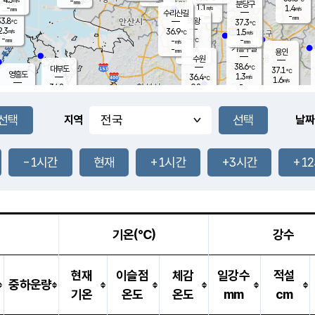
-
-
mm
무의도
mm
mm
분당구
1.1
-
1.4
m/s
m/s
mm
수리산길
-
-
mm
mm
3.8
의왕
37.3
℃
℃
2.3
36.9
m/s
1.5
m/s
℃
-
-
-
mm
-
℃
mm
m/s
기흥구갈
-
-
m/s
mm
용인
-
수원
mm
38.6
℃
대부도
37.1
℃
영흥도
1.3
36.4
m/s
℃
1.6
m/s
-
mm
0.8
34.8
m/s
-
℃
mm
35.0
℃
-
오산
2.2
mm
m/s
3.2
m/s
-
mm
-
mm
향남
36.8
℃
지역
날짜
1.6
m/s
37.6
-
℃
운평
mm
송탄
0.9
℃
m/s
-
s
mm
34.6
보
℃
37.4
-1시간
현재
+1시간
+3시간
+1
℃
3.4
m/s
산
1.6
m/s
-
34.
mm
-
mm
1.2
℃
-
m
/s
기온(℃)
강수
현재
이슬점
체감
일강수
적설
중하운량
기온
온도
온도
mm
cm