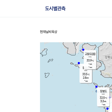
도시별관측
현재날씨
육상
홈
교동도(음)
33.9
℃
-
m/s
-
mm
볼음도
대연평
33.5
℃
2.8
m/s
34.2
℃
-
mm
3.1
m/s
-
mm
장봉도
32.5
℃
3.3
m/s
-
mm