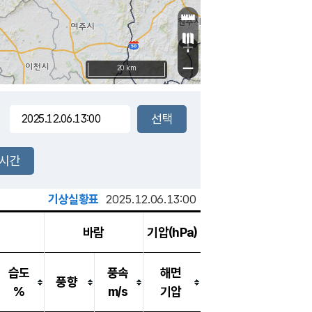
+
−
20 km
2시간
기상실황표
2025.12.06.13:00
바람
기압(hPa)
습도
풍속
해면
풍향
%
m/s
기압