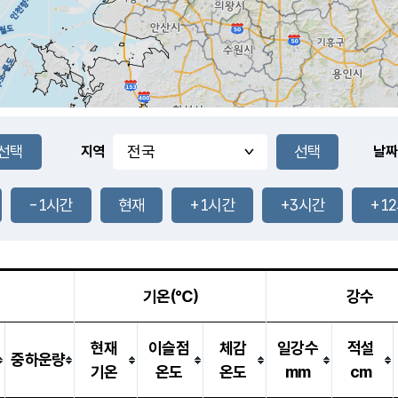
지역
날짜
-1시간
현재
+1시간
+3시간
+1
기온(℃)
강수
현재
이슬점
체감
일강수
적설
중하운량
기온
온도
온도
mm
cm