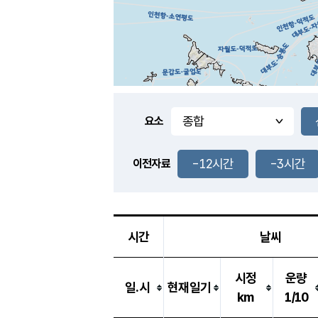
요소
-12시간
-3시간
이전자료
시간
날씨
시정
운량
일.시
현재일기
km
1/10