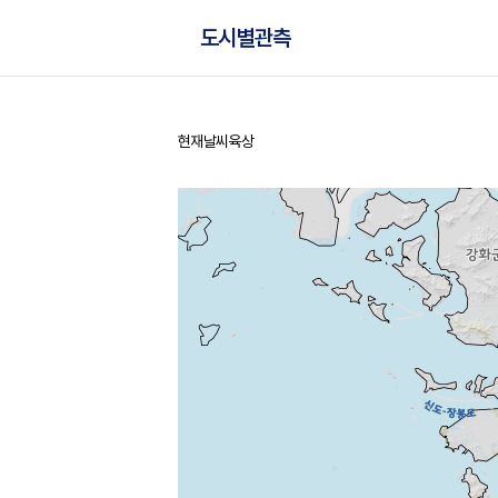
도시별관측
현재날씨
육상
홈