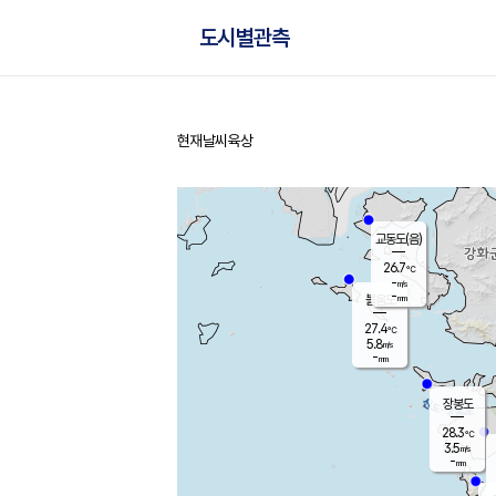
도시별관측
현재날씨
육상
홈
교동도(음)
26.7
℃
-
m/s
-
mm
볼음도
대연평
27.4
℃
5.8
m/s
28.5
℃
-
mm
1.4
m/s
-
mm
장봉도
28.3
℃
3.5
m/s
-
mm