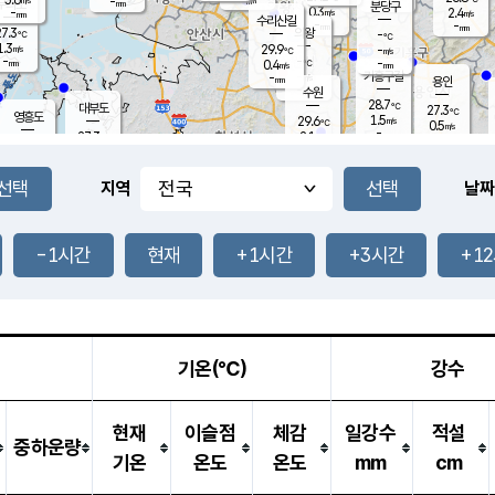
-
-
mm
무의도
mm
mm
분당구
0.3
-
2.4
m/s
m/s
mm
수리산길
-
-
mm
mm
7.3
의왕
-
℃
℃
1.3
29.9
m/s
-
m/s
℃
-
-
-
mm
0.4
℃
mm
m/s
기흥구갈
-
-
m/s
mm
용인
-
수원
mm
28.7
℃
대부도
27.3
℃
영흥도
1.5
29.6
m/s
℃
0.5
m/s
-
mm
2.1
27.3
m/s
-
℃
mm
29.0
℃
-
오산
1.8
mm
m/s
3.7
m/s
-
mm
-
mm
향남
27.7
℃
지역
날짜
0.9
m/s
30.1
-
℃
운평
mm
송탄
-
℃
m/s
-
s
mm
27.9
보
℃
29.4
-1시간
현재
+1시간
+3시간
+1
℃
1.6
m/s
산
0.9
m/s
-
25.
mm
-
mm
0.2
℃
-
m
/s
기온(℃)
강수
현재
이슬점
체감
일강수
적설
중하운량
기온
온도
온도
mm
cm