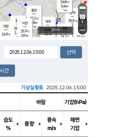
24.8
℃
강림
0.4
m/s
원주
-
흥천
mm
22.2
℃
문막
0.3
m/s
27.5
℃
27.2
-
℃
mm
+
1
설봉
m/s
25.5
℃
여주
0.8
m/s
이천
-
mm
1.5
m/s
-
마장
mm
신림
28.2
부론
-
귀래
−
℃
mm
26.8
20 km
℃
25.9
℃
2.2
m/s
0.1
26.9
m/s
℃
22.6
0.5
m/s
℃
-
24.7
24.4
mm
℃
-
℃
mm
0.1
m/s
-
0.2
mm
m/s
0.5
0.1
m/s
m/s
-
mm
-
백운
mm
-
-
mm
mm
백암
장호원
23.4
℃
1.0
m/s
24.5
℃
26.4
엄정
℃
-
mm
0.2
m/s
1.5
m/s
노은
-
mm
-
24.6
mm
℃
개
2시간
0.4
m/s
25.2
℃
-
mm
4
1.4
℃
m/s
-
m/s
mm
m
기상실황표
2025.12.06.15:00
바람
기압(hPa)
습도
풍속
해면
풍향
%
m/s
기압