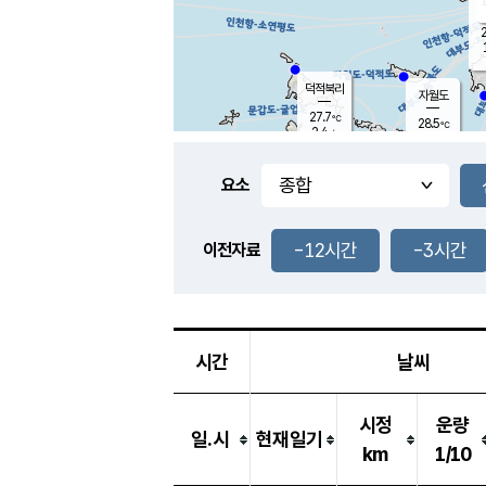
2
덕적북리
자월도
27.7
℃
28.5
℃
2.4
m/s
1.4
m/s
-
mm
-
mm
요소
풍도
28.4
덕적지도
1.3
m/
-
-12시간
-3시간
mm
이전자료
26.9
℃
대
3.7
m/s
-
mm
29.8
6.5
m
-
mm
시간
날씨
시정
운량
일.시
현재일기
km
1/10