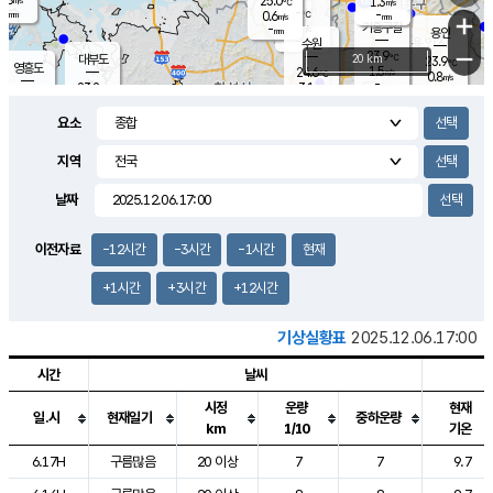
25.0
1.3
m/s
℃
-
-
-
mm
0.6
℃
mm
+
m/s
기흥구갈
-
-
m/s
mm
용인
-
수원
mm
−
23.9
℃
대부도
20 km
23.9
℃
영흥도
1.5
24.6
m/s
℃
0.8
m/s
-
mm
3.1
23.2
m/s
-
℃
mm
25.4
℃
-
오산
1.6
mm
m/s
6.0
m/s
-
mm
요소
-
mm
향남
24.4
℃
1.8
m/s
-
-
지역
℃
운평
mm
송탄
-
℃
m/s
-
s
mm
23.4
보
℃
날짜
24.1
℃
1.6
m/s
산
0.0
m/s
-
20.
mm
-
mm
0.4
℃
이전자료
-12시간
-3시간
-1시간
현재
-
m
/s
+1시간
+3시간
+12시간
기상실황표
2025.12.06.17:00
시간
날씨
시정
운량
현재
일.시
현재일기
중하운량
km
1/10
기온
도시별 기상실황표로 지점, 날씨, 기온, 강수, 바람, 기압등을 안내한 표입
6.17H
구름많음
20 이상
7
7
9.7