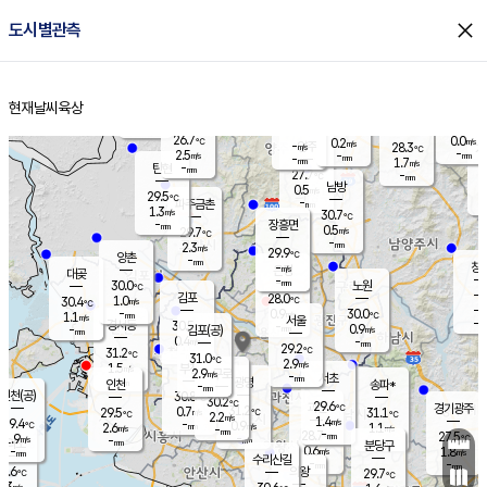
close
도시별관측
장남
판문점
27.8
℃
0.4
m/s
화현
28.0
동두천
℃
남면
-
현재날씨
육상
mm
파주
2.1
홈
m/s
포천
24.5
-
27.2
℃
mm
℃
30.4
℃
26.7
0.0
0.2
m/s
℃
m/s
-
양주
28.3
m/s
가
℃
-
2.5
-
mm
m/s
mm
-
mm
1.7
m/s
-
탄현
mm
27.7
-
2
℃
mm
남방
0.5
m/s
0
29.5
℃
-
파주금촌
mm
1.3
m/s
30.7
℃
-
장흥면
mm
0.5
m/s
29.7
℃
-
mm
2.3
m/s
29.9
℃
양촌
-
mm
창
-
m/s
은평
대곶
-
mm
30.0
노원
℃
-
김포
28.0
1.0
℃
30.4
m/s
℃
-
m/
-
0.9
30.0
m/s
mm
1.1
℃
m/s
서울
-
경서동
30.5
m
-
0.9
℃
mm
-
김포(공)
m/s
mm
0.4
-
m/s
mm
29.2
℃
31.2
-
℃
mm
31.0
℃
2.9
m/s
1.5
부천
m/s
2.9
구로
m/s
-
서초
mm
-
광명
mm
인천
송파*
-
mm
인천(공)
30.8
℃
30.2
℃
29.6
과천
경기광주
℃
31.2
0.7
29.5
31.1
m/s
℃
℃
℃
2.2
m/s
1.4
m/s
29.4
-
0.9
℃
mm
2.6
m/s
1.1
m/s
-
m/s
mm
-
28.7
27.5
mm
1.9
-
℃
℃
m/s
-
-
mm
무의도
mm
mm
분당구
0.6
-
1.8
m/s
m/s
mm
수리산길
-
-
mm
mm
8.6
의왕
29.7
℃
℃
1.3
m/s