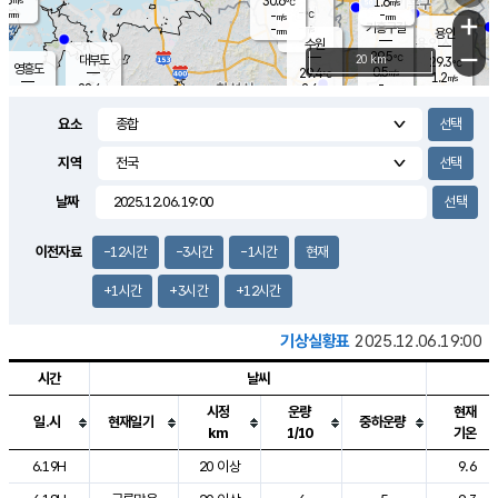
30.6
1.6
m/s
℃
-
-
-
mm
-
℃
mm
+
m/s
기흥구갈
-
-
m/s
mm
용인
-
수원
mm
−
29.5
℃
대부도
20 km
29.3
℃
영흥도
0.5
29.4
m/s
℃
1.2
m/s
-
mm
2.4
28.4
m/s
-
℃
mm
28.1
℃
-
오산
1.4
mm
m/s
1.7
m/s
-
mm
요소
-
mm
향남
29.3
℃
1.2
m/s
29.5
-
지역
℃
운평
mm
송탄
0.5
℃
m/s
-
s
mm
28.8
보
℃
날짜
29.3
℃
2.0
m/s
산
1.4
m/s
-
25.
mm
-
mm
0.4
℃
이전자료
-12시간
-3시간
-1시간
현재
-
m
/s
+1시간
+3시간
+12시간
기상실황표
2025.12.06.19:00
시간
날씨
시정
운량
현재
일.시
현재일기
중하운량
km
1/10
기온
도시별 기상실황표로 지점, 날씨, 기온, 강수, 바람, 기압등을 안내한 표입
6.19H
20 이상
9.6