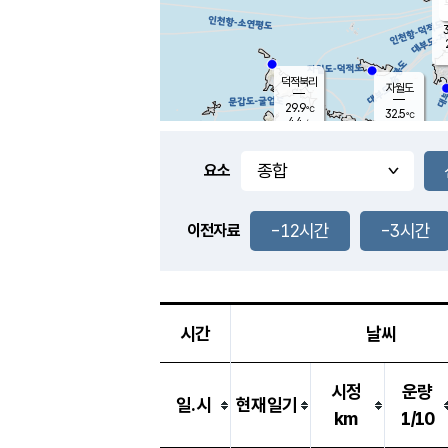
3
덕적북리
자월도
29.9
℃
32.5
℃
4.4
m/s
0.9
m/s
-
mm
-
mm
요소
풍도
29.6
덕적지도
2.4
m/
-
-12시간
-3시간
mm
이전자료
28.7
℃
대
4.6
m/s
-
mm
31.5
5.3
m
-
mm
시간
날씨
시정
운량
일.시
현재일기
km
1/10