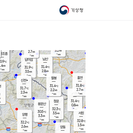
기상청
신남
북춘천
29.2
℃
32.1
4.0
춘천
℃
m/s
가평북면
1.8
-
m/s
mm
-
31.9
mm
℃
30.5
℃
3.1
m/s
2.7
m/s
평조종
-
mm
-
mm
화촌
남산
남이섬
0.9
℃
.4
m/s
31.2
31.4
℃
31.9
℃
℃
-
mm
0.1
2.8
m/s
3.5
m/s
m/s
-
-
mm
-
mm
mm
홍천
팔봉
신천*
31.8
31.4
현
℃
℃
31.7
℃
2.7
2.2
m/s
m/s
2.3
m/s
-
시동
-
mm
mm
℃
-
mm
s
31.4
청운
℃
m
용문산
0.8
m/s
-
32.3
mm
℃
30.5
℃
3.5
서원
횡성
m/s
양평
3.3
m/s
-
안흥
mm
-
mm
32.8
32.1
℃
℃
32.2
℃
30.3
1.5
3.0
℃
m/s
m/s
2.6
m/s
양동
-
-
2.8
m/s
mm
mm
-
mm
-
mm