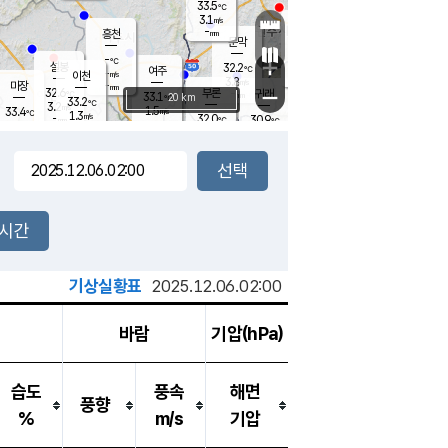
33.5
℃
강림
3.1
m/s
원주
-
흥천
mm
31.2
℃
문막
0.6
m/s
33.4
℃
-
-
℃
mm
+
1.4
설봉
m/s
32.2
℃
여주
-
m/s
이천
-
mm
3.8
m/s
-
마장
mm
신림
32.6
부론
-
귀래
−
℃
mm
33.1
20 km
℃
33.2
℃
3.2
m/s
1.5
33.4
m/s
℃
31.3
1.3
m/s
℃
-
32.0
30.9
mm
℃
-
℃
mm
2.6
m/s
-
2.7
mm
m/s
2.8
2.3
m/s
m/s
-
mm
-
백운
mm
-
-
mm
mm
백암
장호원
32.6
℃
2.0
m/s
32.6
℃
32.2
엄정
℃
-
mm
1.9
m/s
1.6
m/s
노은
-
mm
-
32.4
mm
℃
개
2시간
4.5
m/s
32.1
℃
-
mm
1
2.8
℃
m/s
-
m/s
mm
m
기상실황표
2025.12.06.02:00
바람
기압(hPa)
습도
풍속
해면
풍향
%
m/s
기압