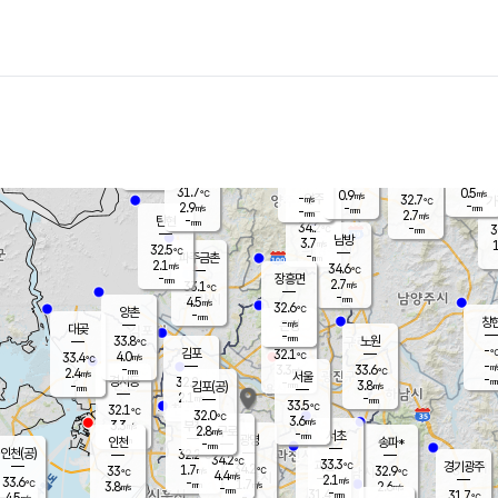
장남
판문점
31.2
℃
2.6
m/s
화현
31.4
동두천
℃
남면
-
mm
파주
4.0
m/s
포천
31.8
-
32.8
℃
mm
℃
31.7
℃
31.7
0.5
0.9
m/s
℃
m/s
-
양주
32.7
m/s
가
℃
-
2.9
-
mm
m/s
mm
-
mm
2.7
m/s
-
탄현
mm
34.2
-
3
℃
mm
남방
3.7
m/s
1
32.5
℃
-
파주금촌
mm
2.1
m/s
34.6
℃
-
장흥면
mm
2.7
m/s
33.1
℃
-
mm
4.5
m/s
32.6
℃
양촌
-
mm
창
-
m/s
은평
대곶
-
mm
33.8
노원
℃
-
김포
32.1
4.0
℃
33.4
m/s
℃
-
m/
-
3.3
33.6
m/s
mm
2.4
℃
m/s
서울
-
경서동
32.2
m
-
3.8
℃
mm
-
김포(공)
m/s
mm
2.1
-
m/s
mm
33.5
℃
32.1
-
℃
mm
32.0
℃
3.6
m/s
3.3
부천
m/s
2.8
구로
m/s
-
서초
mm
-
광명
mm
인천
송파*
-
mm
인천(공)
32.2
℃
34.2
℃
33.3
과천
경기광주
℃
34.2
1.7
33
32.9
m/s
℃
℃
℃
4.4
m/s
2.1
m/s
33.6
-
1.7
℃
mm
3.8
m/s
2.6
m/s
-
m/s
mm
-
31.4
31.7
mm
4.5
-
℃
℃
m/s