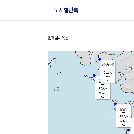
도시별관측
현재날씨
육상
홈
교동도(음)
30.3
℃
-
m/s
-
mm
볼음도
대연평
30.6
℃
5.2
m/s
32.2
℃
-
mm
2.1
m/s
-
mm
장봉도
32.8
℃
3.1
m/s
-
mm