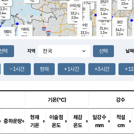
-
-
mm
무의도
mm
mm
분당구
2.2
-
2.5
m/s
m/s
mm
수리산길
-
-
mm
mm
1.3
의왕
33.2
℃
℃
2.4
33.2
m/s
1.6
m/s
℃
-
-
-
mm
2.0
℃
mm
m/s
기흥구갈
-
-
m/s
mm
용인
-
수원
mm
31.6
℃
대부도
34.3
℃
영흥도
1.3
33.3
m/s
℃
2.2
m/s
-
mm
2.5
33.3
m/s
-
℃
mm
32.4
℃
-
오산
3.8
mm
m/s
4.5
m/s
-
mm
-
mm
향남
33.6
℃
지역
날짜
2.3
m/s
33.3
-
℃
운평
mm
송탄
-
℃
m/s
-
s
mm
32.2
보
℃
34.1
-1시간
현재
+1시간
+3시간
+1
℃
3.1
m/s
산
2.0
m/s
-
31.
mm
-
mm
1.0
℃
-
m
/s
기온(℃)
강수
현재
이슬점
체감
일강수
적설
중하운량
기온
온도
온도
mm
cm